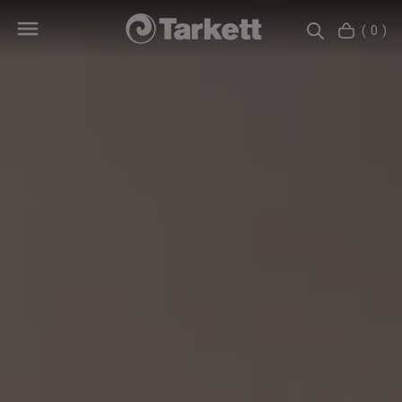
( 0 )