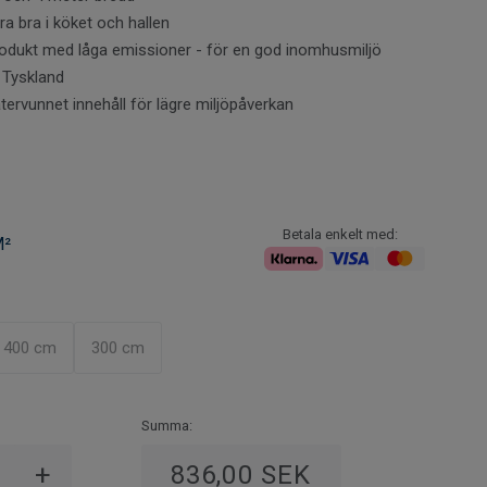
gt att tänka på vid köp av vinylmatta?
Klicka här för
ra bra i köket och hallen
ormation.
produkt med låga emissioner - för en god inomhusmiljö
i Tyskland
ervunnet innehåll för lägre miljöpåverkan
Betala enkelt med:
M²
400 cm
300 cm
Summa:
+
836,00 SEK