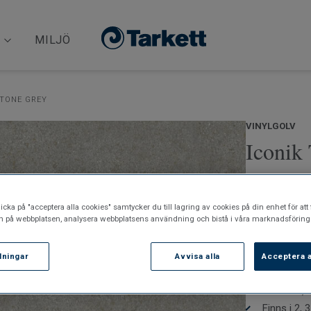
MILJÖ
TONE GREY
VINYLGOLV
Iconik 
Shellstone G
Iconik T-Extr
icka på "acceptera alla cookies" samtycker du till lagring av cookies på din enhet för att 
lättskött. D
n på webbplatsen, analysera webbplatsens användning och bistå i våra marknadsförings
Se vår steg-f
Läs mer
llningar
Avvisa alla
Acceptera a
Tack vare att g
god inomhusmi
Leveransti
installation
Praktiskt, 
Finns i 2,