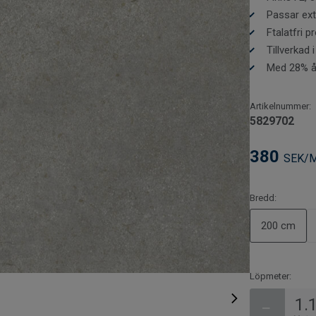
Vad är vikti
Passar ext
praktisk inf
Ftalatfri 
Tillverkad 
Med 28% åt
Artikelnummer:
5829702
380
SEK/
Bredd:
200 cm
Löpmeter:
−