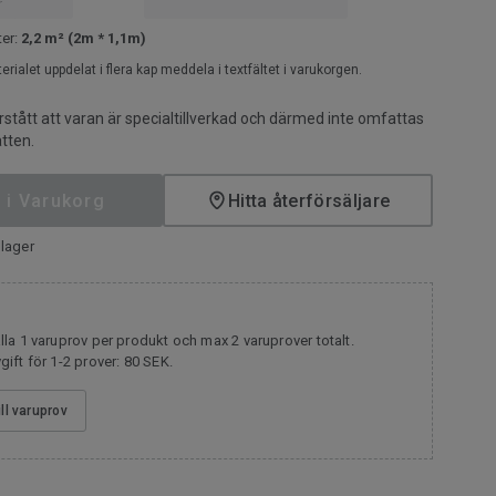
r
ter:
2,2 m² (2m * 1,1m)
terialet uppdelat i flera kap meddela i textfältet i varukorgen.
rstått att varan är specialtillverkad och därmed inte omfattas
tten.
 i Varukorg
Hitta återförsäljare
lager
la 1 varuprov per produkt och max 2 varuprover totalt.
ift för 1-2 prover: 80 SEK.
ill varuprov