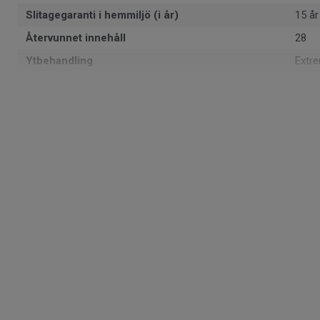
Slitagegaranti i hemmiljö (i år)
15 år
Återvunnet innehåll
28
Ytbehandling
Extr
Formattyp
Rulle
Total tjocklek
2.4 
Återvinningsbar
Ja - 
1402
Läggningsriktning
Vådv
Tillverkad i
Euro
Klassificering för bostadsmiljö
23 H
Totalvikt
1.58
SAP SKU #
5829
Klassificering för kommersiell miljö
32 N
Golvvärme
Ja (m