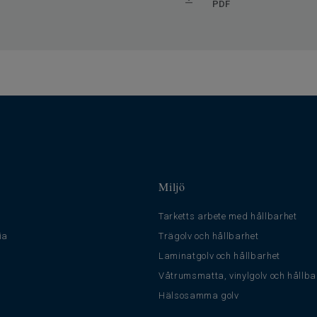
PDF
Miljö
Tarketts arbete med hållbarhet
ia
Trägolv och hållbarhet
Laminatgolv och hållbarhet
Våtrumsmatta, vinylgolv och hållba
Hälsosamma golv