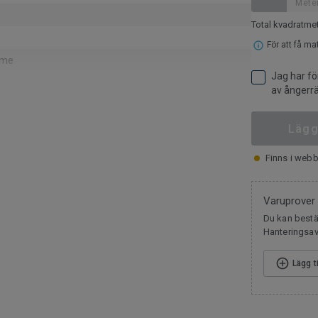
Mete
Total kvadratme
För att få ma
eme
Jag har fö
av ångerrä
mm
Lägg
installationsspill och utrivna golv via ReStart® (ISO
1)
Finns i webb
ändning
pa
Varuprover
ög
Du kan bestäl
Hanteringsavg
702
Lägg t
ormalt
ax 27 °C)