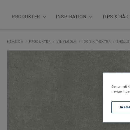
PRODUKTER
INSPIRATION
TIPS & RÅD
HEMSIDA
PRODUKTER
VINYLGOLV
ICONIK T-EXTRA
SHELLS
Genom att kl
navigeringe
Instä