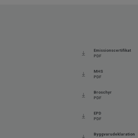
Tjocklek
0.35 s
Bredd
200
Ftalatinnehåll
100% 
Stegljudsdämpning - ∆Lw
16
Emissionscertifikat
PDF
MHS
PDF
Broschyr
PDF
EPD
PDF
Byggvarudeklaration