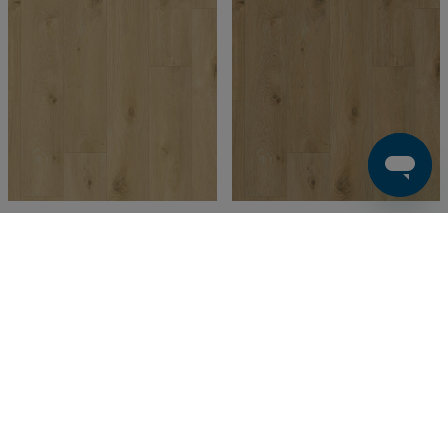
VINYLGOLV
VINYLGOLV
Iconik T-Extra | Nordic Oak
Iconik T-Extra | Nordic Oak
Light Brown
Dark Natural
Finns i webblager
Finns i webblager
380 SEK/m²
380 SEK/m²
Köp
Köp