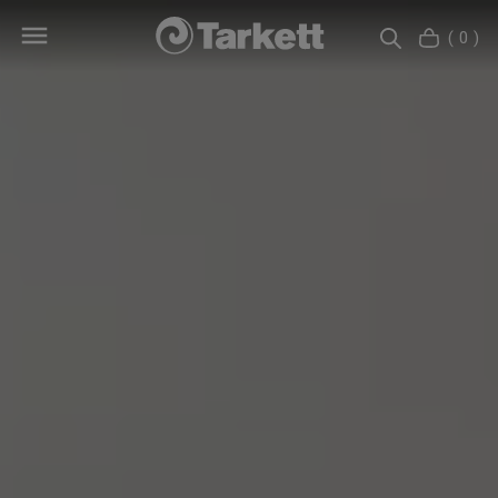
( 0 )