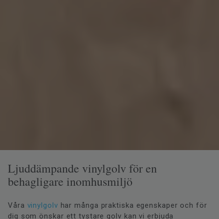
Ljuddämpande vinylgolv för en
behagligare inomhusmiljö
Våra
vinylgolv
har många praktiska egenskaper och för
dig som önskar ett tystare golv kan vi erbjuda