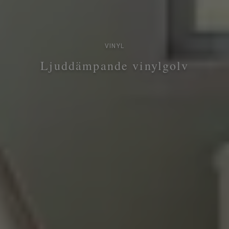
VINYL
Ljuddämpande vinylgolv