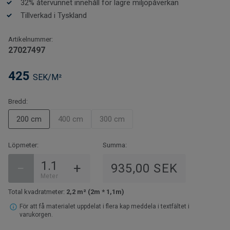
32% återvunnet innehåll för lägre miljöpåverkan
Tillverkad i Tyskland
Artikelnummer:
27027497
425
SEK/M²
Bredd:
200 cm
400 cm
300 cm
Löpmeter:
Summa:
−
+
935,00 SEK
Meter
Total kvadratmeter:
2,2 m² (2m * 1,1m)
För att få materialet uppdelat i flera kap meddela i textfältet i
varukorgen.