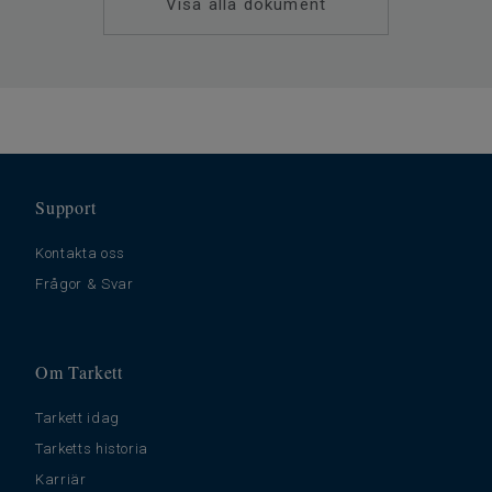
Visa alla dokument
Golvvärme
Ja (max 27 °C)
Tjocklek
0.35 slitskikt
Bredd
200
Ftalatinnehåll
100% Ftalatfri
Stegljudsdämpning - ∆Lw
19
Support
Kontakta oss
Frågor & Svar
Om Tarkett
Tarkett idag
Tarketts historia
Karriär