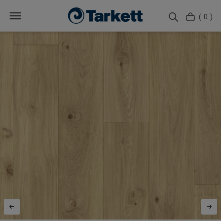
( 0 )