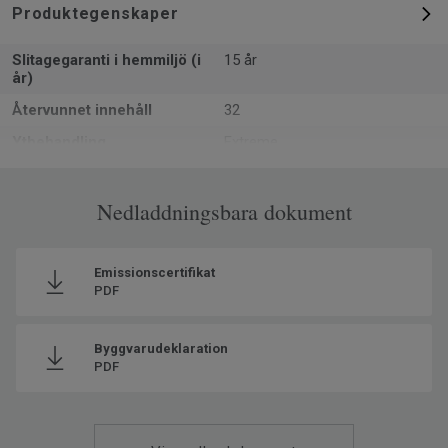
Produktegenskaper
Slitagegaranti i hemmiljö (i
15 år
år)
Återvunnet innehåll
32
Ytbehandling
Extreme
Formattyp
Rulle
Total tjocklek
Nedladdningsbara dokument
2.8 mm
Läggningsriktning
Samma riktning
Tillverkad i
Europa
Emissionscertifikat
PDF
Klassificering för
23 Hög
bostadsmiljö
Byggvarudeklaration
Totalvikt
1.76
PDF
SAP SKU #
27027497
Klassificering för kommersiell
32 Normalt
miljö