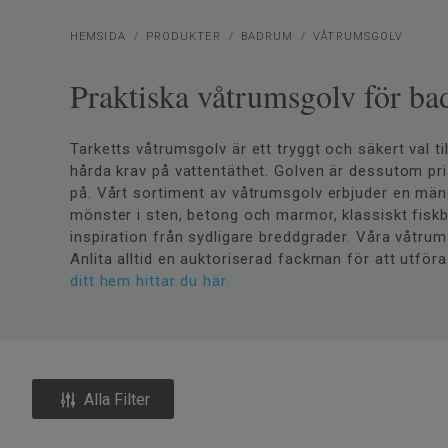
HEMSIDA
PRODUKTER
BADRUM
VÅTRUMSGOLV
Praktiska våtrumsgolv för b
Tarketts våtrumsgolv är ett tryggt och säkert val t
hårda krav på vattentäthet. Golven är dessutom pri
på. Vårt sortiment av våtrumsgolv erbjuder en mäng
mönster i sten, betong och marmor, klassiskt fis
inspiration från sydligare breddgrader. Våra våtrum
Anlita alltid en auktoriserad fackman för att utför
ditt hem hittar du här.
Alla Filter