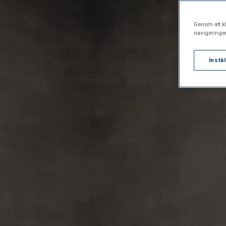
Genom att kl
navigeringe
Instä