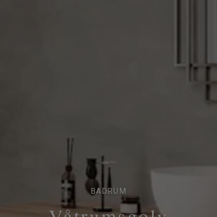
BADRUM
Våtrumsgolv