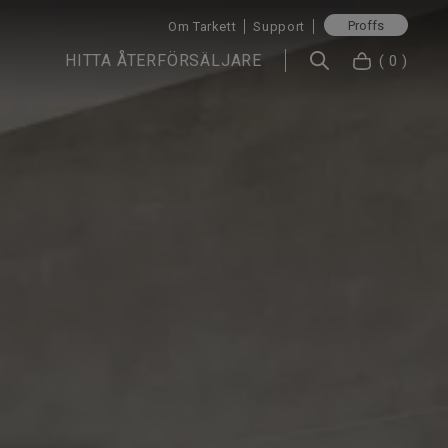
Proffs
Om Tarkett
Support
HITTA ÅTERFÖRSÄLJARE
( 0 )