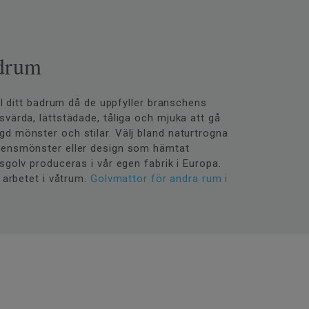
adrum
ill ditt badrum då de uppfyller branschens
svärda, lättstädade, tåliga och mjuka att gå
d mönster och stilar. Välj bland naturtrogna
kbensmönster eller design som hämtat
sgolv produceras i vår egen fabrik i Europa.
a arbetet i våtrum.
Golvmattor för andra rum i