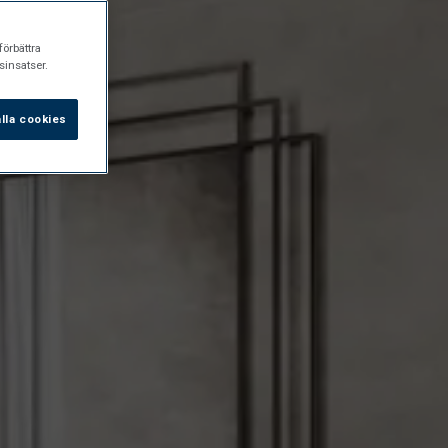
förbättra
insatser.
lla cookies