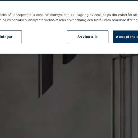
icka på "acceptera alla cookies" samtycker du till lagring av cookies på din enhet för att 
n på webbplatsen, analysera webbplatsens användning och bistå i våra marknadsförings
llningar
Avvisa alla
Acceptera a