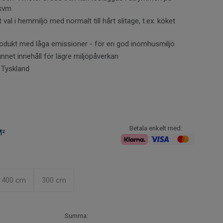
 kvm
talatfri tillverkningsprocess och mycket låga emissioner
 val i hemmiljö med normalt till hårt slitage, t.ex. köket
n till en hälsosam inomhusmiljö. Vid läggning kräver detta
ssning för att säkerställa ett enhetligt och harmoniskt
produkt med låga emissioner - för en god inomhusmiljö
nnet innehåll för lägre miljöpåverkan
gt att tänka på vid köp av vinylmatta?
Klicka här för
ormation.
i Tyskland
Betala enkelt med:
M²
400 cm
300 cm
Summa: