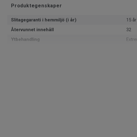
Produktegenskaper
Slitagegaranti i hemmiljö (i år)
15 år
Återvunnet innehåll
32
Ytbehandling
Extr
Formattyp
Rulle
Total tjocklek
2.8 
Läggningsriktning
Samm
Tillverkad i
Euro
Klassificering för bostadsmiljö
23 H
Totalvikt
1.76
SAP SKU #
2400
Klassificering för kommersiell miljö
32 N
Golvvärme
Ja (m