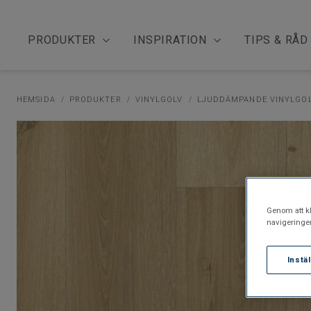
PRODUKTER
INSPIRATION
TIPS & RÅD
HEMSIDA
PRODUKTER
VINYLGOLV
LJUDDÄMPANDE VINYLGO
Genom att kl
navigeringe
Instä