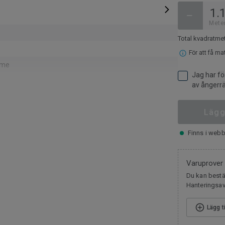
−
Mete
Total kvadratme
För att få ma
eme
Jag har fö
av ångerrä
mm
Lägg
a riktning
pa
Finns i webb
ög
Varuprover
Du kan bestäl
18017
Hanteringsavg
ormalt
Lägg t
ax 27 °C)