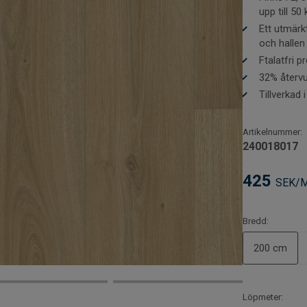
upp till 50
Tack vare en f
Ett utmärkt
bidrar det äve
och hallen
golv mönsterpa
Ftalatfri 
resultat.
32% återvu
Vad är vikti
praktisk inf
Tillverkad 
.
Artikelnummer:
240018017
425
SEK/
Bredd:
200 cm
Löpmeter: