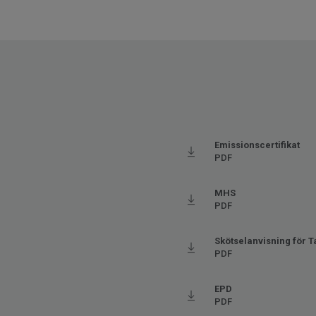
Tjocklek
0.35 s
Bredd
200
Ftalatinnehåll
100% 
Stegljudsdämpning - ∆Lw
19
Emissionscertifikat
PDF
MHS
PDF
Skötselanvisning för Ta
PDF
EPD
PDF