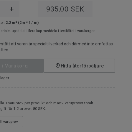
+
935,00 SEK
r
ter:
2,2 m² (2m * 1,1m)
terialet uppdelat i flera kap meddela i textfältet i varukorgen.
rstått att varan är specialtillverkad och därmed inte omfattas
tten.
 i Varukorg
Hitta återförsäljare
lager
la 1 varuprov per produkt och max 2 varuprover totalt.
ift för 1-2 prover: 80 SEK.
ill varuprov