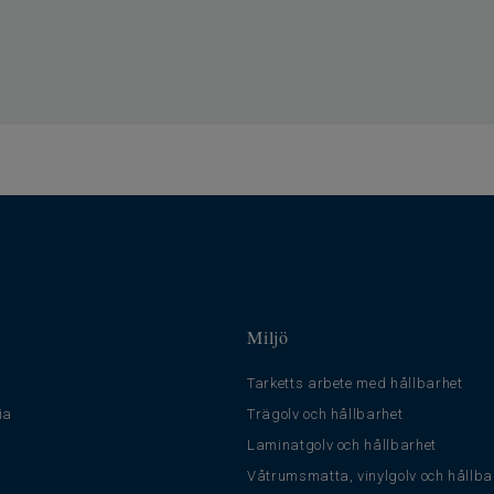
Miljö
Tarketts arbete med hållbarhet
ia
Trägolv och hållbarhet
Laminatgolv och hållbarhet
Våtrumsmatta, vinylgolv och hållba