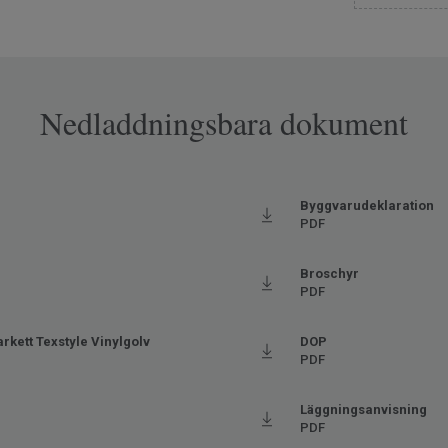
litskikt
Ftalatfri
Nedladdningsbara dokument
Byggvarudeklaration
PDF
Broschyr
PDF
rkett Texstyle Vinylgolv
DOP
PDF
Läggningsanvisning
PDF