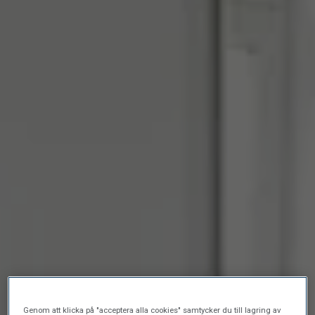
Genom att klicka på "acceptera alla cookies" samtycker du till lagring av