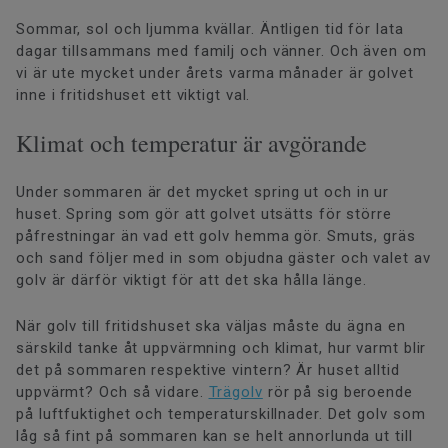
Sommar, sol och ljumma kvällar. Äntligen tid för lata
dagar tillsammans med familj och vänner. Och även om
vi är ute mycket under årets varma månader är golvet
inne i fritidshuset ett viktigt val.
Klimat och temperatur är avgörande
Under sommaren är det mycket spring ut och in ur
huset. Spring som gör att golvet utsätts för större
påfrestningar än vad ett golv hemma gör. Smuts, gräs
och sand följer med in som objudna gäster och valet av
golv är därför viktigt för att det ska hålla länge.
När golv till fritidshuset ska väljas måste du ägna en
särskild tanke åt uppvärmning och klimat, hur varmt blir
det på sommaren respektive vintern? Är huset alltid
uppvärmt? Och så vidare.
Trägolv
rör på sig beroende
på luftfuktighet och temperaturskillnader. Det golv som
låg så fint på sommaren kan se helt annorlunda ut till