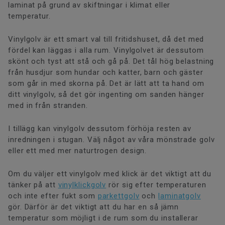
laminat på grund av skiftningar i klimat eller
temperatur.
Vinylgolv är ett smart val till fritidshuset, då det med
fördel kan läggas i alla rum. Vinylgolvet är dessutom
skönt och tyst att stå och gå på. Det tål hög belastning
från husdjur som hundar och katter, barn och gäster
som går in med skorna på. Det är lätt att ta hand om
ditt vinylgolv, så det gör ingenting om sanden hänger
med in från stranden.
I tillägg kan vinylgolv dessutom förhöja resten av
inredningen i stugan. Välj något av våra mönstrade golv
eller ett med mer naturtrogen design.
Om du väljer ett vinylgolv med klick är det viktigt att du
tänker på att
vinylklickgolv
rör sig efter temperaturen
och inte efter fukt som
parkettgolv
och
laminatgolv
gör. Därför är det viktigt att du har en så jämn
temperatur som möjligt i de rum som du installerar