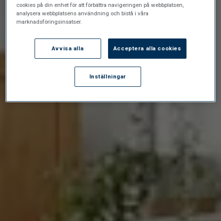
cookies på din enhet för att förbättra navigeringen på webbplatsen,
analysera webbplatsens användning och bistå i våra
marknadsföringsinsatser.
Avvisa alla
Acceptera alla cookies
Inställningar