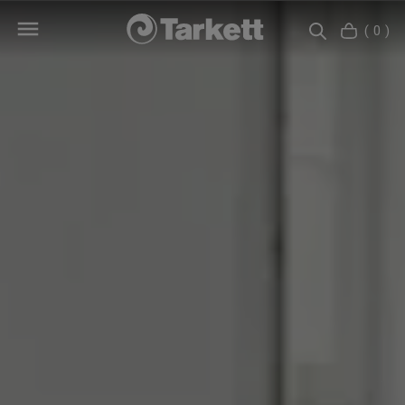
( 0 )