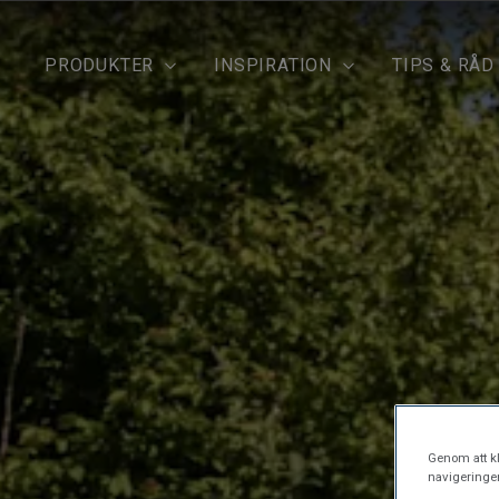
PRODUKTER
INSPIRATION
TIPS & RÅD
Genom att kl
navigeringe