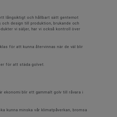
ett långsiktigt och hållbart sätt gentemot
g och design till produktion, brukande och
ukter vi säljer, har vi också kontroll över
as för att kunna återvinnas när de väl blir
ier för att städa golvet.
 ekonomi blir ett gammalt golv till råvara i
i ska kunna minska vår klimatpåverkan, bromsa