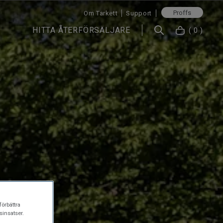
Proffs
Om Tarkett
Support
HITTA ÅTERFÖRSÄLJARE
( 0 )
förbättra
insatser.