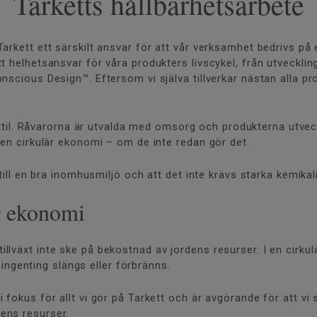
Tarketts hållbarhetsarbete
arkett ett särskilt ansvar för att vår verksamhet bedrivs på 
t helhetsansvar för våra produkters livscykel, från utvecklin
scious Design™. Eftersom vi själva tillverkar nästan alla prod
xtil. Råvarorna är utvalda med omsorg och produkterna utveckl
i en cirkulär ekonomi – om de inte redan gör det.
 till en bra inomhusmiljö och att det inte krävs starka kemikal
är ekonomi
växt inte ske på bekostnad av jordens resurser. I en cirkulär
är ingenting slängs eller förbränns.
 fokus för allt vi gör på Tarkett och är avgörande för att v
dens resurser.