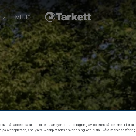
MILJÖ
icka på "acceptera alla cookies" samtycker du till lagring av cookies på din enhet för att 
n på webbplatsen, analysera webbplatsens användning och bistå i våra marknadsförings