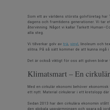
Som ett av världens största golvföretag har T
dagens och framtidens generationer. Vi tar et
återvinning. Något vi kallar Tarkett Human–Con
alla steg.
Vi tillverkar golv av
trä
,
vinyl
, linoleum och te
slitna. På så sätt kommer de att kunna ingå 
Det är också viktigt för oss att golven bidrar
Klimatsmart – En cirkul
Med en cirkulär ekonomi behöver ekonomisk till
ett nytt. Material cirkulerar i ett kretslopp d
Sedan 2013 har den cirkulära ekonomin stått i
den globala uppvärmningen och spara på jor