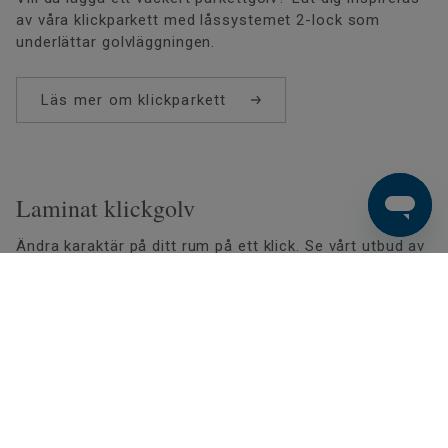
av våra klickparkett med låssystemet 2-lock som
underlättar golvläggningen.
Läs mer om klickparkett
Laminat klickgolv
Ändra karaktär på ditt rum på ett klick. Se vårt utbud av
laminat klickgolv och hitta din favorit.
Läs mer om laminat klickgolv