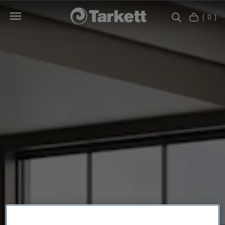
( 0 )