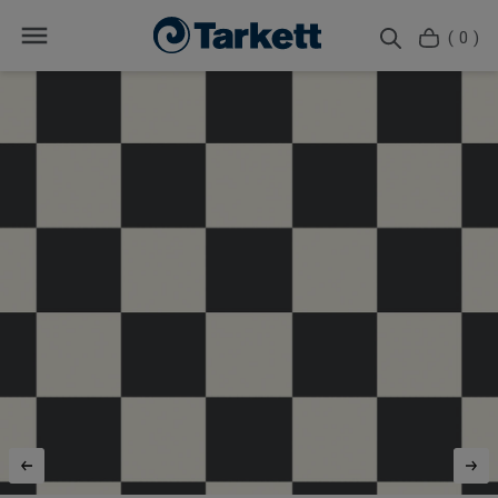
( 0 )