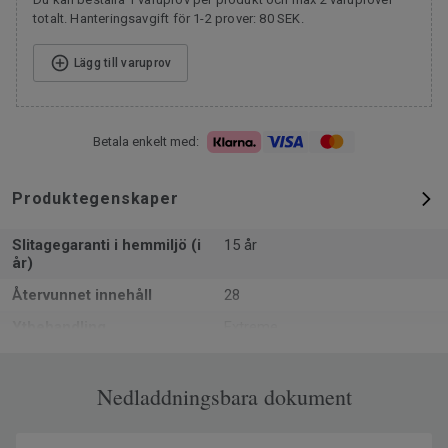
totalt. Hanteringsavgift för 1-2 prover: 80 SEK.
Lägg till varuprov
Betala enkelt med:
Produktegenskaper
Slitagegaranti i hemmiljö (i
15 år
år)
Återvunnet innehåll
28
Ytbehandling
Extreme
Formattyp
Rulle
Total tjocklek
Nedladdningsbara dokument
2.4 mm
Återvinningsbar
Ja - installationsspill och utrivna
golv via ReStart® (ISO 14021)