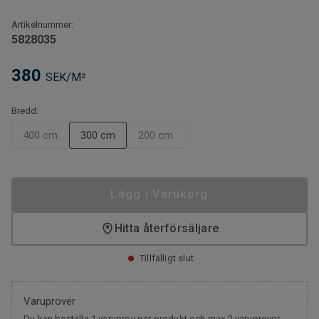
Artikelnummer:
5828035
380
SEK/M²
Bredd:
400 cm
300 cm
200 cm
Lägg i Varukorg
Hitta återförsäljare
Tillfälligt slut
Varuprover
Du kan beställa 1 varuprov per produkt och max 2 varuprover