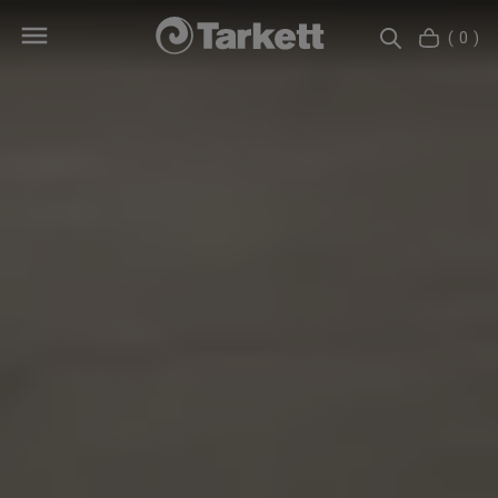
( 0 )