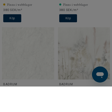
Finns i webblager
Finns i webblager
380 SEK/m²
380 SEK/m²
Köp
Köp
BADRUM
BADRUM
Aquarelle Våtrumsvägg |
Aquarelle Våtrumsvägg |
Carrara Marble White
Autumn Mist
Finns i webblager
Finns i webblager