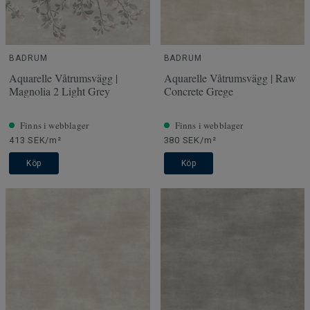
BADRUM
BADRUM
Aquarelle Våtrumsvägg |
Aquarelle Våtrumsvägg | Raw
Magnolia 2 Light Grey
Concrete Grege
Finns i webblager
Finns i webblager
413 SEK/m²
380 SEK/m²
Köp
Köp