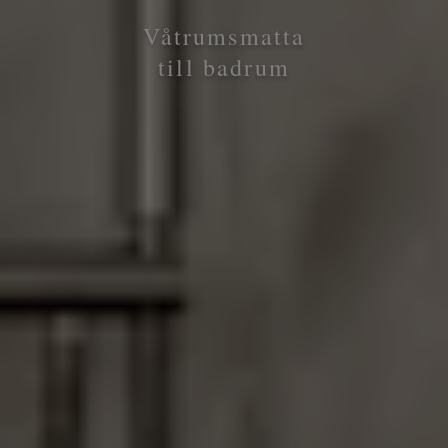
Våtrumsmatta
till badrum