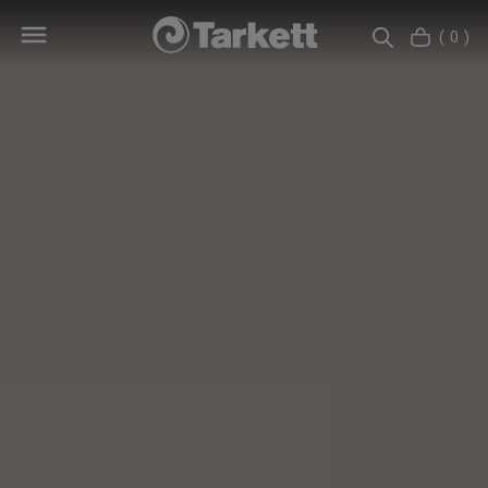
( 0 )