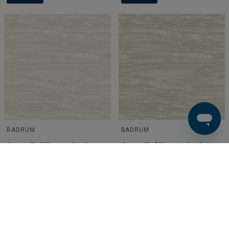
BADRUM
BADRUM
Aquarelle Våtrumsvägg |
Aquarelle Våtrumsvägg |
Travertine White
Travertine Beige
Finns i webblager
Finns i webblager
380 SEK/m²
380 SEK/m²
Köp
Köp