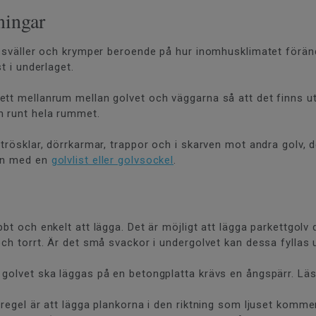
ningar
m sväller och krymper beroende på hur inomhusklimatet föränd
t i underlaget.
ett mellanrum mellan golvet och väggarna så att det finns u
m runt hela rummet.
trösklar, dörrkarmar, trappor och i skarven mot andra golv, de
gen med en
golvlist eller golvsockel
.
t och enkelt att lägga. Det är möjligt att lägga parkettgolv d
 och torrt. Är det små svackor i undergolvet kan dessa fylla
 golvet ska läggas på en betongplatta krävs en ångspärr. Läs
 regel är att lägga plankorna i den riktning som ljuset komm