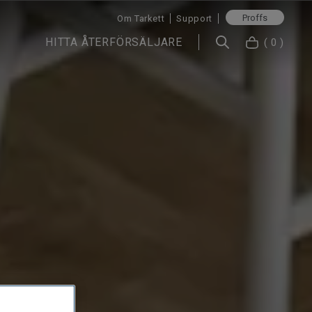
Proffs
Om Tarkett
Support
HITTA ÅTERFÖRSÄLJARE
( 0 )