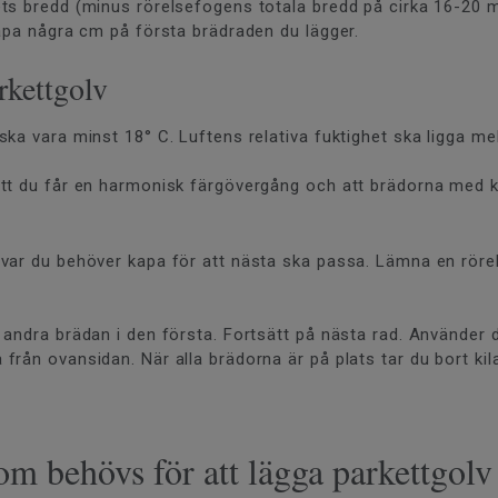
ets bredd (minus rörelsefogens totala bredd på cirka 16-2
kapa några cm på första brädraden du lägger.
rkettgolv
ka vara minst 18° C. Luftens relativa fuktighet ska ligga me
tt du får en harmonisk färgövergång och att brädorna med kv
 var du behöver kapa för att nästa ska passa. Lämna en rör
andra brädan i den första. Fortsätt på nästa rad. Använder d
från ovansidan. När alla brädorna är på plats tar du bort k
om behövs för att lägga parkettgolv 