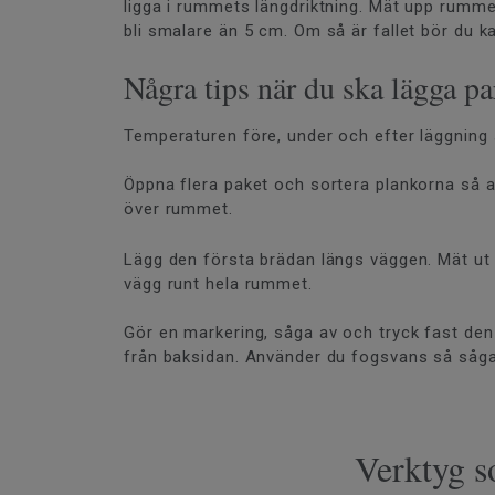
ligga i rummets längdriktning. Mät upp rumm
bli smalare än 5 cm. Om så är fallet bör du 
Några tips när du ska lägga pa
Temperaturen före, under och efter läggning s
Öppna flera paket och sortera plankorna så a
över rummet.
Lägg den första brädan längs väggen. Mät ut
vägg runt hela rummet.
Gör en markering, såga av och tryck fast den 
från baksidan. Använder du fogsvans så såga 
Verktyg s