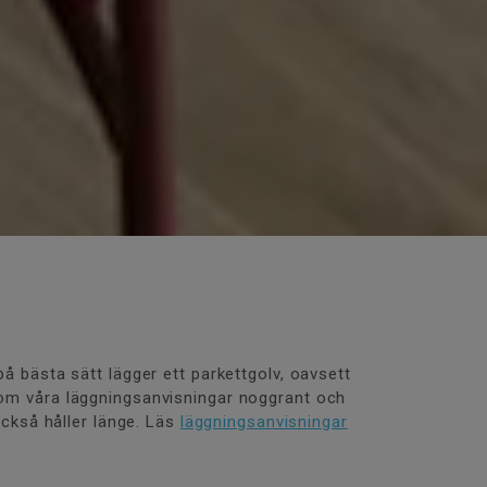
på bästa sätt lägger ett parkettgolv, oavsett
enom våra läggningsanvisningar noggrant och
 också håller länge. Läs
läggningsanvisningar