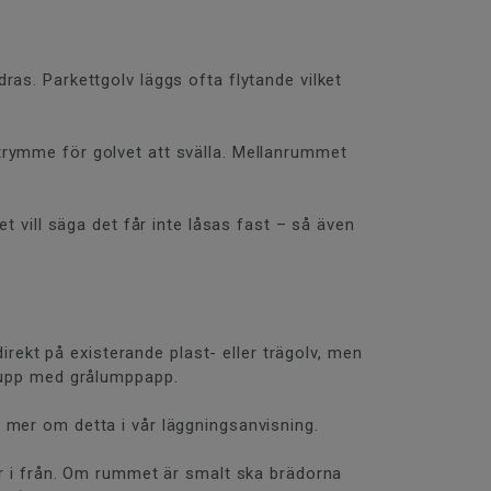
ras. Parkettgolv läggs ofta flytande vilket
trymme för golvet att svälla. Mellanrummet
t vill säga det får inte låsas fast – så även
irekt på existerande plast- eller trägolv, men
s upp med grålumppapp.
 mer om detta i vår läggningsanvisning.
er i från. Om rummet är smalt ska brädorna