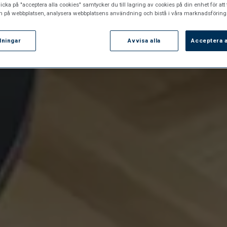
icka på "acceptera alla cookies" samtycker du till lagring av cookies på din enhet för att 
n på webbplatsen, analysera webbplatsens användning och bistå i våra marknadsförings
llningar
Avvisa alla
Acceptera a