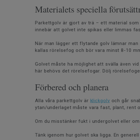
Materialets speciella förutsätt
Parkettgolv är gjort av trä – ett material so
innebär att golvet inte spikas eller limmas fas
När man lägger ett flytande golv lämnar man 
kallas rörelsefog och bör vara minst 8-10 m
Golvet måste ha möjlighet att svälla även vid 
här behövs det rörelsefogar. Dölj rörelsefo
Förbered och planera
Alla våra parkettgolv är
klickgolv
och går snabb
ytan/underlaget måste vara fast, plant, rent
Om du misstänker fukt i undergolvet eller om
Tänk igenom hur golvet ska ligga. En generell