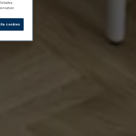
förbättra
insatser.
lla cookies