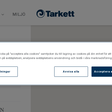
MILJÖ
ta kontakt
icka på "acceptera alla cookies" samtycker du till lagring av cookies på din enhet för att 
 och
n på webbplatsen, analysera webbplatsens användning och bistå i våra marknadsförings
llningar
Avvisa alla
Acceptera a
RN