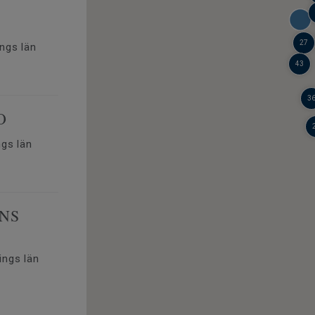
27
ngs län
43
3
O
gs län
NS
ngs län