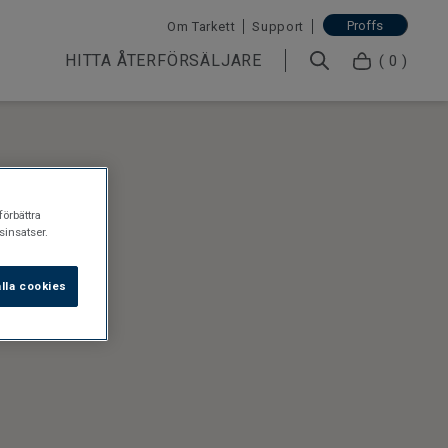
Proffs
Om Tarkett
Support
HITTA ÅTERFÖRSÄLJARE
( 0 )
förbättra
insatser.
lla cookies