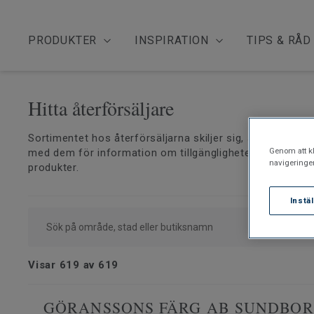
PRODUKTER
INSPIRATION
TIPS & RÅD
hitta återförsäljare
Sortimentet hos återförsäljarna skiljer sig, så vänligen 
Genom att kl
med dem för information om tillgängligheten av prover
navigeringe
produkter.
Instä
Visar
619
av
619
GÖRANSSONS FÄRG AB SUNDBO