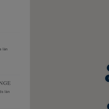
 län
INGE
s län