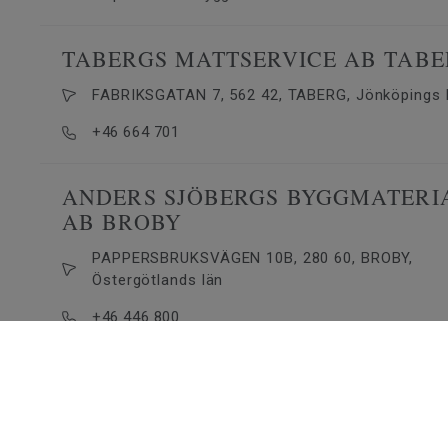
TABERGS MATTSERVICE AB TAB
FABRIKSGATAN 7, 562 42, TABERG, Jönköpings 
+46 664 701
ANDERS SJÖBERGS BYGGMATERI
AB BROBY
PAPPERSBRUKSVÄGEN 10B, 280 60, BROBY,
Östergötlands län
+46 446 800
https://bolist.se
BEIJER BYGGMATERIAL SÖDRA
SANDBY