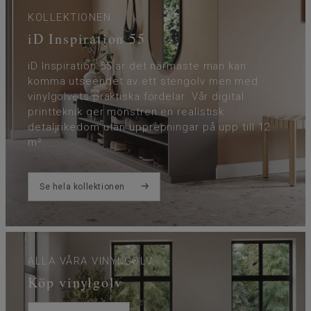
KOLLEKTIONEN
iD Inspiration 55
iD Inspiration 55 är det närmaste man kan
komma utseendet av ett stengolv men med
vinylgolvets praktiska fördelar. Vår digital
printteknik ger mönstren en realistisk
detaljrikedom utan upprepningar på upp till 12
m².
Se hela kollektionen
ALLA VÅRA VINYLGOLV
Köp vinylgolv