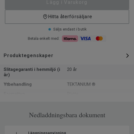
Lägg i Varukorg
Hitta återförsäljare
Säljs endast i butik
Betala enkelt med:
Produktegenskaper
Slitagegaranti i hemmiljö (i
20 år
år)
Ytbehandling
TEKTANIUM ®
Formattyp
Platta
Total tjocklek
2.5 mm
m² per paket
Nedladdningsbara dokument
3.5
Artiklar per paket
7
Återvunnet innehåll
39.5
Läggningsanvisning