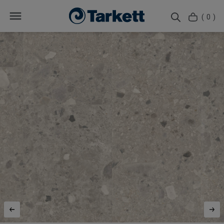
( 0 )