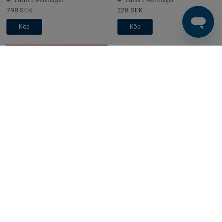
798 SEK
228 SEK
Köp
Köp
GOLVTILLBEHÖR
GOLVTILLBEHÖR
Trägolvstillbehör - Fanér
Trägolvstillbehör - Fanér
Sockel - Clipstar | Klämmor för
Sockel - Clipstar | Ek Light
Clipstar golvsockelsystem -
Grey
50st/ask