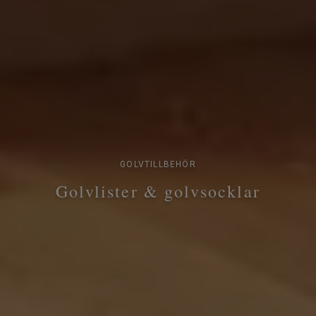
GOLVTILLBEHÖR
Golvlister & golvsocklar