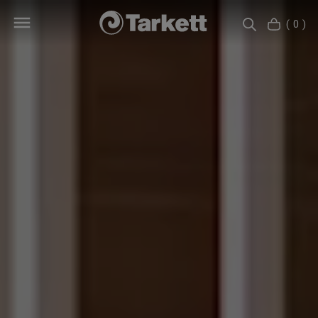
( 0 )