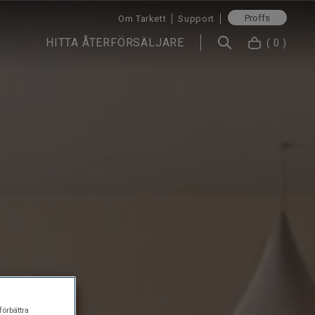
Proffs
Om Tarkett
Support
HITTA ÅTERFÖRSÄLJARE
( 0 )
förbättra