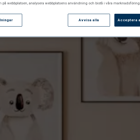
n på webbplatsen, analysera webbplatsens användning och bistå i våra marknadsförings
llningar
Avvisa alla
Acceptera a