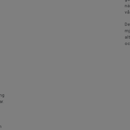
nä
vå
De
mj
al
oc
ång
ar.
h