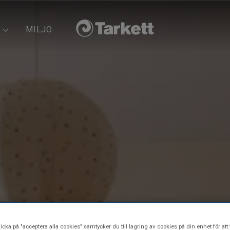
MILJÖ
icka på "acceptera alla cookies" samtycker du till lagring av cookies på din enhet för att 