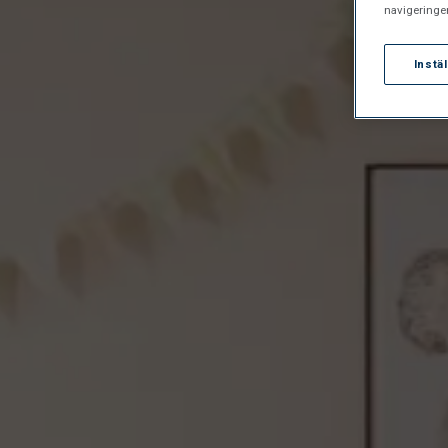
navigeringe
Instä