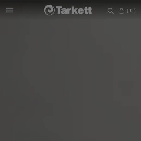
( 0 )