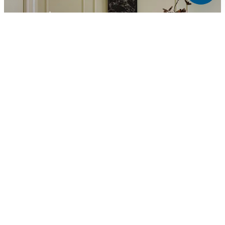
ALLA VÅRA PARKETTGOLV
Köp parkettgolv
Köp parkettgolv
ALLA VÅRA VÅTRUMSMATTOR
Köp golv och vägg till badrum