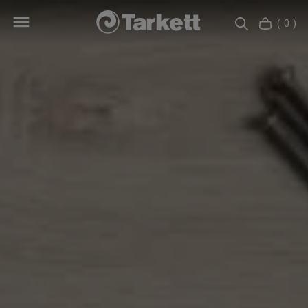
( 0 )