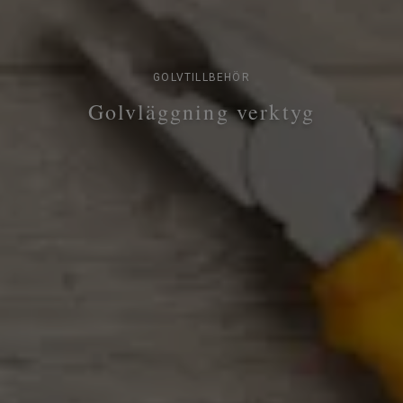
GOLVTILLBEHÖR
Golvläggning verktyg