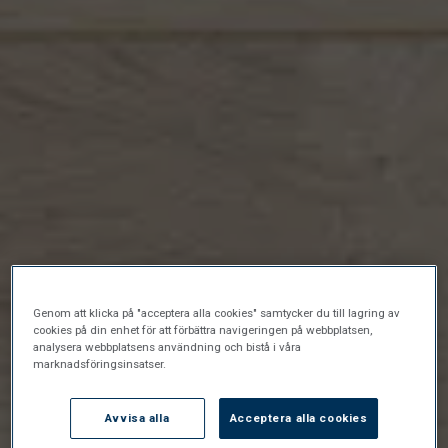
Genom att klicka på "acceptera alla cookies" samtycker du till lagring av
cookies på din enhet för att förbättra navigeringen på webbplatsen,
analysera webbplatsens användning och bistå i våra
marknadsföringsinsatser.
Avvisa alla
Acceptera alla cookies