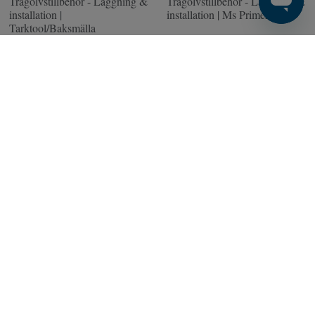
Trägolvstillbehör - Läggning &
Trägolvstillbehör - Läggning &
installation |
installation | Ms Primer
Tarktool/Baksmälla
professional (1300 g)
Finns i webblager
Finns i webblager
678 SEK
6 278 SEK
Köp
Köp
GOLVTILLBEHÖR
GOLVTILLBEHÖR