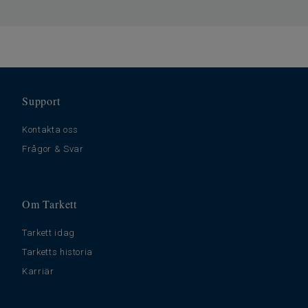
Golvvärme
Ja (max 27 °C)
Tjocklek
0.35 slitskikt
Bredd
200
Ftalatinnehåll
100% Ftalatfri
Support
Stegljudsdämpning - ∆Lw
16
Kontakta oss
Frågor & Svar
Om Tarkett
Tarkett idag
Tarketts historia
Karriär