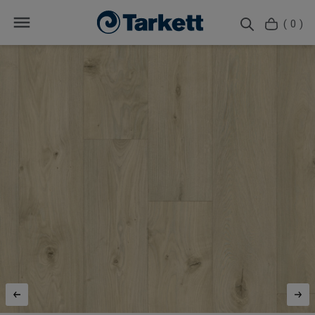
( 0 )