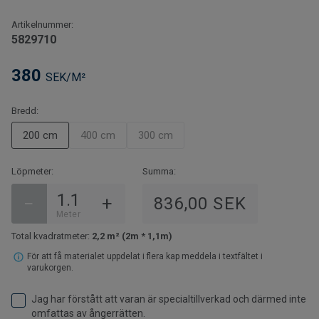
Artikelnummer:
5829710
380
SEK/M²
Bredd:
200 cm
400 cm
300 cm
Löpmeter:
Summa:
−
+
836,00 SEK
Meter
Total kvadratmeter:
2,2 m² (2m * 1,1m)
För att få materialet uppdelat i flera kap meddela i textfältet i
varukorgen.
Jag har förstått att varan är specialtillverkad och därmed inte
omfattas av ångerrätten.