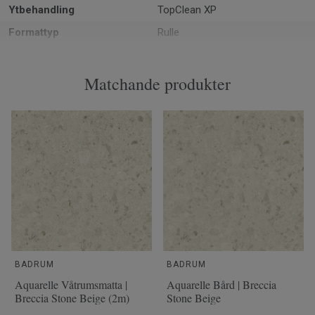
Ytbehandling
TopClean XP
Formattyp
Rulle
Total tjocklek
0.92 mm
Tillverkad i
Europa
Matchande produkter
Totalvikt
1.5
Tjocklek
0.12 slitskikt
Bredd
200
Ftalatinnehåll
100% Ftalatfri
BADRUM
BADRUM
Aquarelle Våtrumsmatta |
Aquarelle Bård | Breccia
Breccia Stone Beige (2m)
Stone Beige