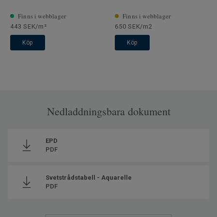
Finns i webblager
Finns i webblager
443 SEK/m²
650 SEK/m2
Köp
Köp
Nedladdningsbara dokument
EPD
PDF
Svetstrådstabell - Aquarelle
PDF