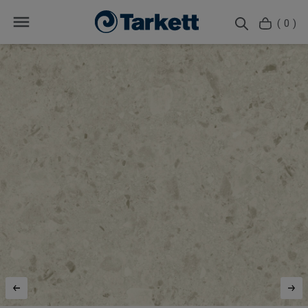
( 0 )