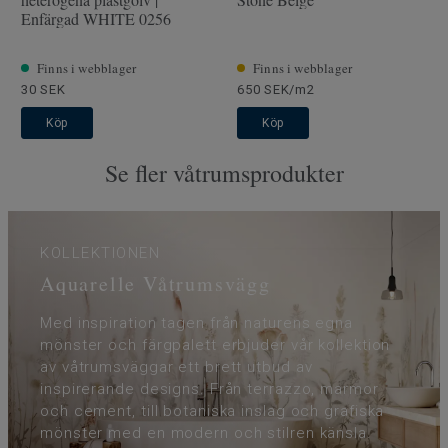
Enfärgad WHITE 0256
Finns i webblager
Finns i webblager
30 SEK
650 SEK/m2
Köp
Köp
Se fler våtrumsprodukter
KOLLEKTIONEN
Aquarelle Våtrumsvägg
Med inspiration tagen från naturens egna
mönster och färgpalett erbjuder vår kollektion
av våtrumsväggar ett brett utbud av
inspirerande designs. Från terrazzo, marmor
och cement, till botaniska inslag och grafiska
mönster med en modern och stilren känsla.