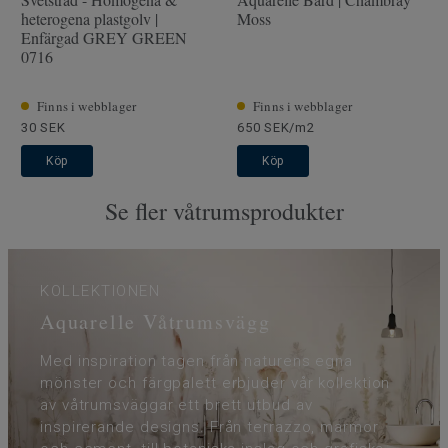
heterogena plastgolv |
Moss
Enfärgad GREY GREEN
0716
Finns i webblager
Finns i webblager
30 SEK
650 SEK/m2
Köp
Köp
Se fler våtrumsprodukter
KOLLEKTIONEN
Aquarelle Våtrumsvägg
Med inspiration tagen från naturens egna
mönster och färgpalett erbjuder vår kollektion
av våtrumsväggar ett brett utbud av
inspirerande designs. Från terrazzo, marmor