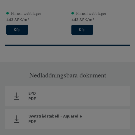
Finns i webblager
Finns i webblager
443 SEK/m²
443 SEK/m²
Köp
Köp
Nedladdningsbara dokument
EPD
PDF
Svetstrådstabell - Aquarelle
PDF