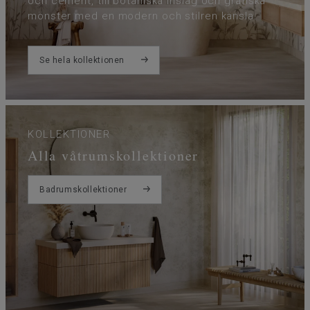
och cement, till botaniska inslag och grafiska
mönster med en modern och stilren känsla.
Se hela kollektionen
KOLLEKTIONER
Alla våtrumskollektioner
Badrumskollektioner