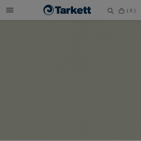
( 0 )