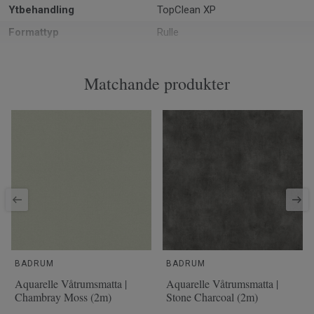
Ytbehandling
TopClean XP
Formattyp
Rulle
Total tjocklek
0.92 mm
Tillverkad i
Europa
Matchande produkter
Totalvikt
1.5
Tjocklek
0.12 slitskikt
Bredd
200
Ftalatinnehåll
100% Ftalatfri
BADRUM
BADRUM
Aquarelle Våtrumsmatta |
Aquarelle Våtrumsmatta |
Chambray Moss (2m)
Stone Charcoal (2m)