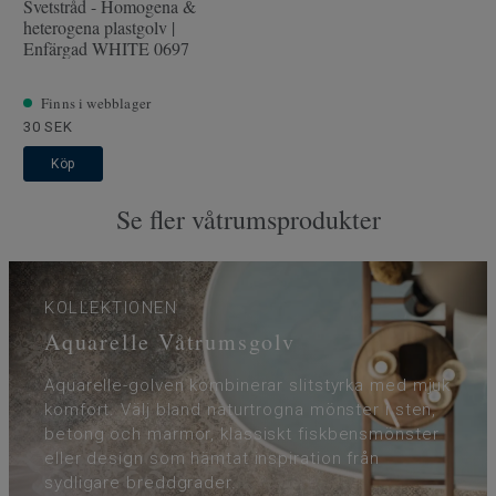
Svetstråd - Homogena &
heterogena plastgolv |
Enfärgad WHITE 0697
Finns i webblager
30 SEK
Köp
Se fler våtrumsprodukter
KOLLEKTIONEN
Aquarelle Våtrumsgolv
Aquarelle-golven kombinerar slitstyrka med mjuk
komfort. Välj bland naturtrogna mönster i sten,
betong och marmor, klassiskt fiskbensmönster
eller design som hämtat inspiration från
sydligare breddgrader.