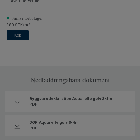
Travertine White
Bredd
200
Ftalatinnehåll
100% Ftalatfri
Finns i webblager
380 SEK/m²
Köp
Nedladdningsbara dokument
Byggvarudeklaration Aquarelle golv 3-4m
PDF
DOP Aquarelle golv 3-4m
PDF