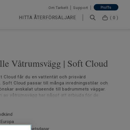
Proffs
Om Tarkett
Support
HITTA ÅTERFÖRSÄLJARE
( 0 )
lle Våtrumsvägg | Soft Cloud
ft Cloud får du en vattentät och prisvärd
 Soft Cloud passar till många inredningsstilar och
önskar avskalat utseende till badrummets väggar.
on av våtrumsvägg har något att erbjuda för de
ktionen innehåller ett brett sortiment av klassiska,
 moderna mönster.
odkänd
onteras vanligtvis horisontellt och sveps runt
i Europa
t blir det bara en enda skarv, vilket innebär att du
d normalt 2-6 arbetsdagar