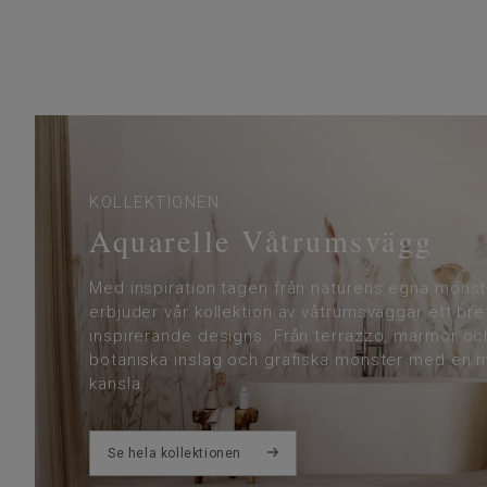
KOLLEKTIONEN
Aquarelle Våtrumsvägg
Med inspiration tagen från naturens egna mönst
erbjuder vår kollektion av våtrumsväggar ett bre
inspirerande designs. Från terrazzo, marmor och
botaniska inslag och grafiska mönster med en m
känsla.
Se hela kollektionen