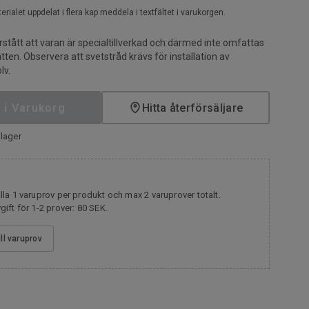
terialet uppdelat i flera kap meddela i textfältet i varukorgen.
rstått att varan är specialtillverkad och därmed inte omfattas
tten. Observera att svetstråd krävs för installation av
lv.
 i Varukorg
Hitta återförsäljare
lager
la 1 varuprov per produkt och max 2 varuprover totalt.
ift för 1-2 prover: 80 SEK.
ill varuprov