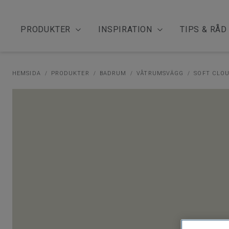
PRODUKTER
INSPIRATION
TIPS & RÅD
HEMSIDA
PRODUKTER
BADRUM
VÅTRUMSVÄGG
SOFT CLO