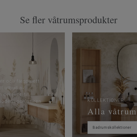
Se fler våtrumsprodukter
er och färgpalett
tt utbud av
 cement, till
KOLLEKTIONER
odern och stilren
Alla våtrum
Badrumskollektioner