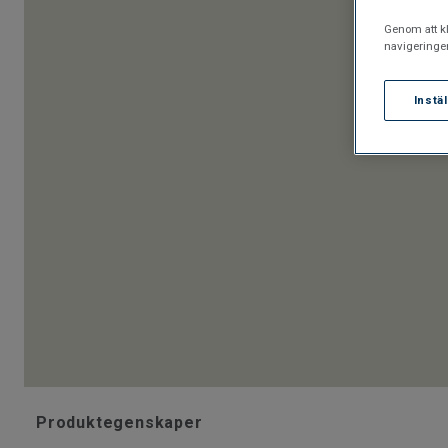
Genom att kl
navigeringe
Instä
Produktegenskaper