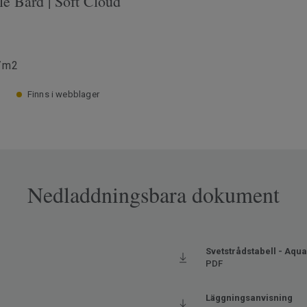
le Bård | Soft Cloud
/m2
Finns i webblager
Nedladdningsbara dokument
Svetstrådstabell - Aqua
PDF
Läggningsanvisning