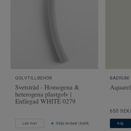
GOLVTILLBEHÖR
BADRUM
Svetstråd - Homogena &
Aquarel
heterogena plastgolv |
Enfärgad WHITE 0279
650 SEK
Säljs endast i butik
Läs mer
Köp