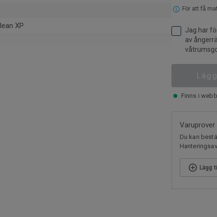
För att få ma
lean XP
Jag har fö
av ångerrä
våtrumsgo
 mm
pa
Lägg
Finns i webb
litskikt
Varuprover
Ftalatfri
Du kan bestäl
Hanteringsavg
Lägg t