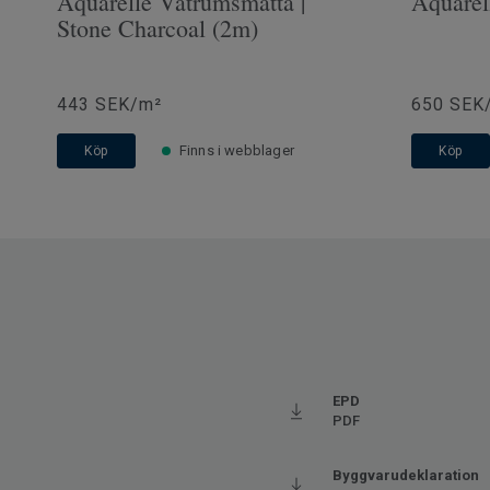
Aquarelle Våtrumsmatta |
Aquarel
Stone Charcoal (2m)
443 SEK/m²
650 SEK
Finns i webblager
Köp
Köp
EPD
PDF
Byggvarudeklaration