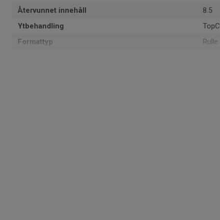
Återvunnet innehåll
8.5
Ytbehandling
TopC
Formattyp
Rulle
Total tjocklek
0.92
Tillverkad i
Euro
Totalvikt
1.5
Tjocklek
0.12 s
Bredd
200
Ftalatinnehåll
100% 