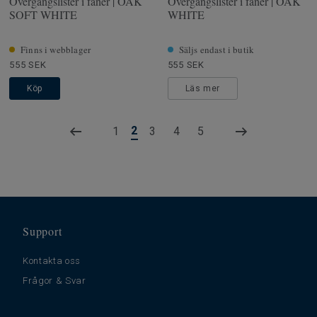
Övergångslister i fanér | OAK
Övergångslister i fanér | OAK
SOFT WHITE
WHITE
Finns i webblager
Säljs endast i butik
555 SEK
555 SEK
Köp
Läs mer
2
1
3
4
5
Support
Kontakta oss
Frågor & Svar