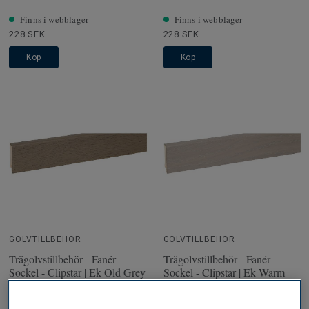
Finns i webblager
Finns i webblager
228 SEK
228 SEK
Köp
Köp
GOLVTILLBEHÖR
GOLVTILLBEHÖR
Trägolvstillbehör - Fanér
Trägolvstillbehör - Fanér
Sockel - Clipstar | Ek Old Grey
Sockel - Clipstar | Ek Warm
Grey