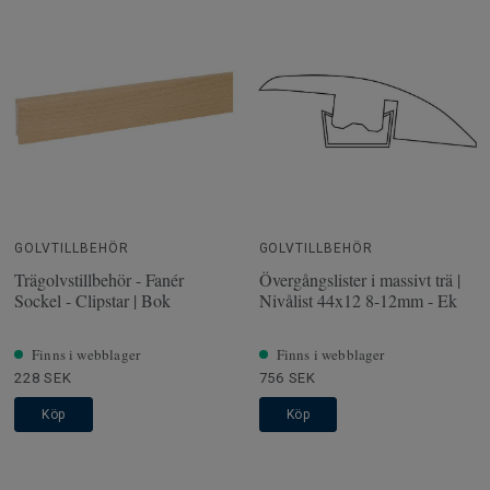
GOLVTILLBEHÖR
GOLVTILLBEHÖR
Trägolvstillbehör - Fanér
Övergångslister i massivt trä |
Sockel - Clipstar | Bok
Nivålist 44x12 8-12mm - Ek
Finns i webblager
Finns i webblager
228 SEK
756 SEK
Köp
Köp