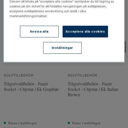
Genom att klicka på "acceptera alla cookies" samtycker du till lagring av
Finns i webblager
Finns i webblager
cookies på din enhet för att förbättra navigeringen på webbplatsen,
228 SEK
228 SEK
analysera webbplatsens användning och bistå i våra
marknadsföringsinsatser.
Köp
Köp
Avvisa alla
Acceptera alla cookies
Inställningar
GOLVTILLBEHÖR
GOLVTILLBEHÖR
Trägolvstillbehör - Fanér
Trägolvstillbehör - Fanér
Sockel - Clipstar | Ek Graphite
Sockel - Clipstar | Ek Italian
Brown
Finns i webblager
Finns i webblager