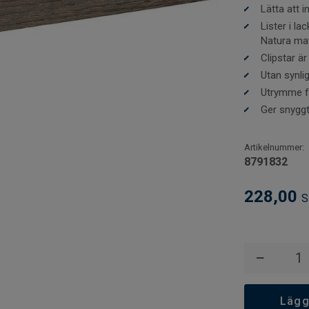
millimeter mell
Lätta att i
Rörelsefogarna
Lister i l
rörmanschett
Natura mat
Clipstar är 
Utan synli
Utrymme fö
Ger snyggt 
Artikelnummer:
8791832
228,00
S
−
Lägg