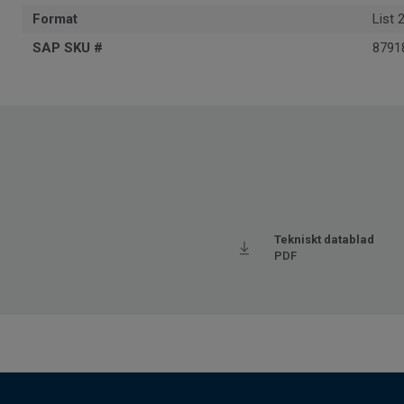
Format
List 
SAP SKU #
8791
Tekniskt datablad
PDF