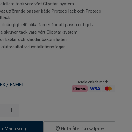
an golv och vägg, trösklar, eller andra fasta installationer.
nstallera tack vare vårt Clipstar-system
 täcker du sedan med en golvsockel, golvlist eller
ackat utförande passar både Proteco lack och Proteco
.
tlack
tillgängligt i 40 olika färger för att passa ditt golv
ga skruvar tack vare vårt Clipstar-system
r kablar och sladdar bakom listen
slutresultat vid installationsfogar
Betala enkelt med:
EK / ENHET
+
 i Varukorg
Hitta återförsäljare