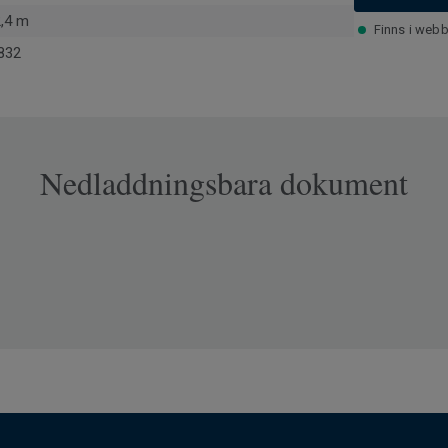
2,4 m
Finns i webb
832
Nedladdningsbara dokument