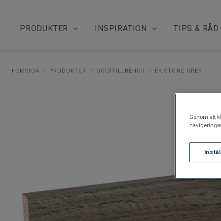
PRODUKTER
INSPIRATION
TIPS & RÅD
HEMSIDA
PRODUKTER
GOLVTILLBEHÖR
EK STONE GREY
Genom att kl
navigeringe
Instä