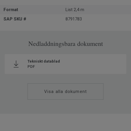
Format
List 2,4 m
SAP SKU #
8791783
Nedladdningsbara dokument
Tekniskt datablad
PDF
Visa alla dokument