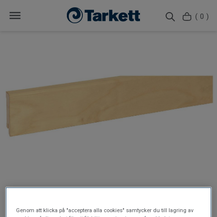
( 0 )
Genom att klicka på "acceptera alla cookies" samtycker du till lagring av