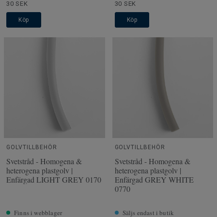
30 SEK
30 SEK
Köp
Köp
GOLVTILLBEHÖR
GOLVTILLBEHÖR
Svetstråd - Homogena &
Svetstråd - Homogena &
heterogena plastgolv |
heterogena plastgolv |
Enfärgad LIGHT GREY 0170
Enfärgad GREY WHITE
0770
Finns i webblager
Säljs endast i butik