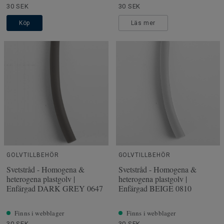
30 SEK
30 SEK
Köp
Läs mer
GOLVTILLBEHÖR
GOLVTILLBEHÖR
Svetstråd - Homogena &
Svetstråd - Homogena &
heterogena plastgolv |
heterogena plastgolv |
Enfärgad DARK GREY 0647
Enfärgad BEIGE 0810
Finns i webblager
Finns i webblager
30 SEK
30 SEK