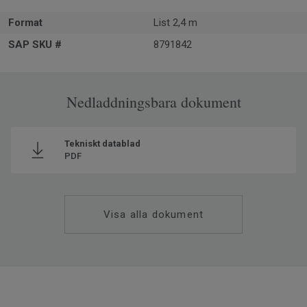
Format
List 2,4 m
SAP SKU #
8791842
Nedladdningsbara dokument
Tekniskt datablad
PDF
Visa alla dokument