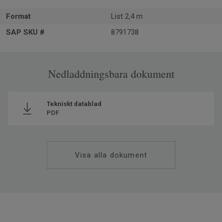
Format
List 2,4 m
SAP SKU #
8791738
Nedladdningsbara dokument
Tekniskt datablad
PDF
Visa alla dokument