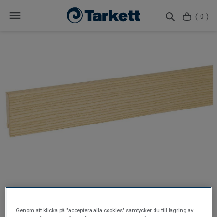
( 0 )
Genom att klicka på "acceptera alla cookies" samtycker du till lagring av