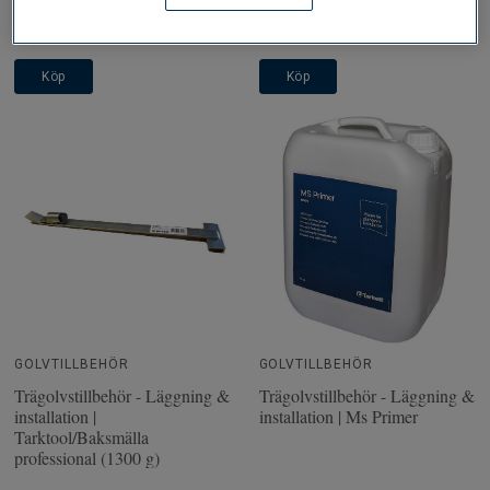
Finns i webblager
Finns i webblager
410 SEK
187 SEK
Köp
Köp
GOLVTILLBEHÖR
GOLVTILLBEHÖR
Trägolvstillbehör - Läggning &
Trägolvstillbehör - Läggning &
installation |
installation | Ms Primer
Tarktool/Baksmälla
professional (1300 g)