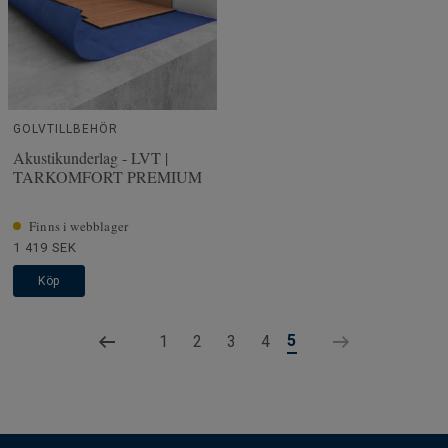
GOLVTILLBEHÖR
Akustikunderlag - LVT |
TARKOMFORT PREMIUM
Finns i webblager
1 419 SEK
Köp
5
1
2
3
4