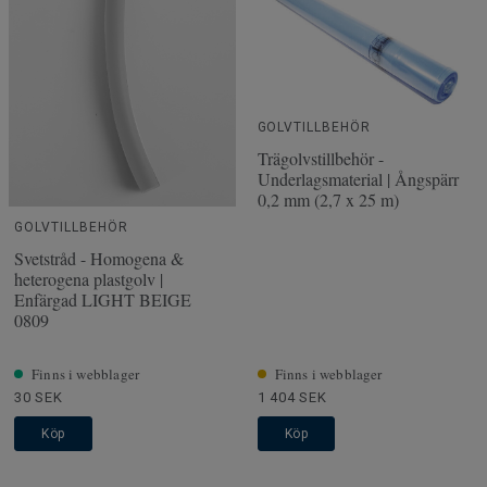
GOLVTILLBEHÖR
Trägolvstillbehör -
Underlagsmaterial | Ångspärr
0,2 mm (2,7 x 25 m)
GOLVTILLBEHÖR
Svetstråd - Homogena &
heterogena plastgolv |
Enfärgad LIGHT BEIGE
0809
Finns i webblager
Finns i webblager
30 SEK
1 404 SEK
Köp
Köp