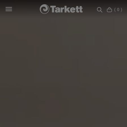
( 0 )