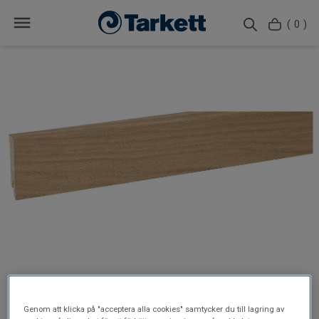
( 0 )
Genom att klicka på "acceptera alla cookies" samtycker du till lagring av