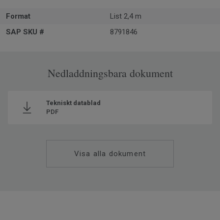
Format
List 2,4 m
SAP SKU #
8791846
Nedladdningsbara dokument
Tekniskt datablad
PDF
Visa alla dokument