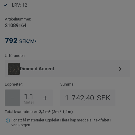
bästa skydd mot märken och fläckar. iQ-kollektionerna
LRV: 12
är tillverkade i Sverige och är återvinningsbara. Golven
kräver ingen mönsterpassning vid installation. Anlita
Artikelnummer:
alltid en GVK-auktoriserad fackman för att utföra
21089164
installationen i våtrum!
792
Vad är viktigt att tänka på vid köp och installation av
SEK/M²
golv, vägg och bård till våtrum?
Klicka här för mer
praktisk information.
Utföranden:
Dimmed Accent
Löpmeter:
Summa:
−
+
1 742,40 SEK
Meter
Total kvadratmeter:
2,2 m² (2m * 1,1m)
För att få materialet uppdelat i flera kap meddela i textfältet i
varukorgen.