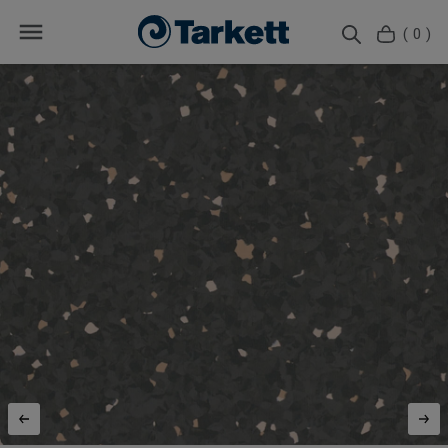
( 0 )