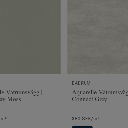
Ftalatfri
BADRUM
le Våtrumsvägg |
Aquarelle Våtrumsväg
ay Moss
Connect Grey
/m²
380 SEK/m²