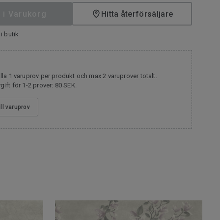
 i Varukorg
Hitta återförsäljare
i butik
la 1 varuprov per produkt och max 2 varuprover totalt.
ift för 1-2 prover: 80 SEK.
ill varuprov