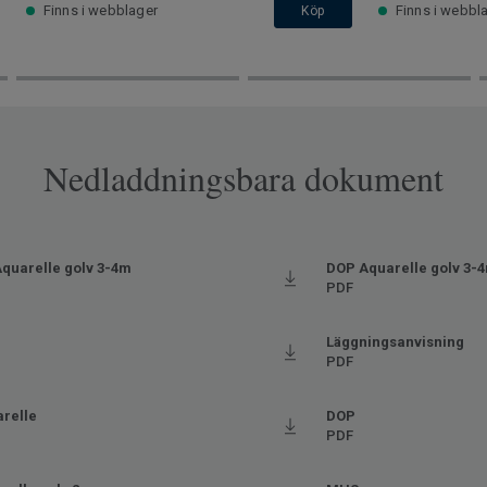
Finns i webblager
Finns i webbl
Köp
Nedladdningsbara dokument
quarelle golv 3-4m
DOP Aquarelle golv 3-
PDF
Läggningsanvisning
PDF
arelle
DOP
PDF