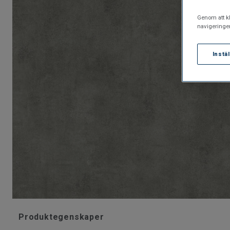
Genom att kl
navigeringe
Instä
Produktegenskaper