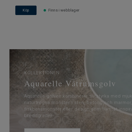
Finns i webblager
Köp
KOLLEKTIONEN
Aquarelle Våtrumsgolv
Aquarelle-golven kombinerar slitstyrka med mjuk
naturtrogna mönster i sten, betong och marmor,
fiskbensmönster eller design som hämtat inspira
breddgrader.