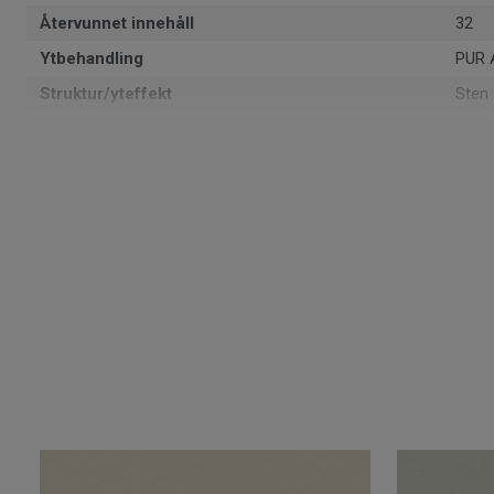
Återvunnet innehåll
32
Ytbehandling
PUR 
Struktur/yteffekt
Sten
Formattyp
Rulle
Total tjocklek
2 m
Återvinningsbar
Instal
NCS färgkod
S 65
Läggningsriktning
Vådv
Tillverkad i
Euro
Totalvikt
3.1
SAP SKU #
2591
Klassificering för kommersiell miljö
33 Hö
Golvvärme
Ja (m
Tjocklek
0.55 s