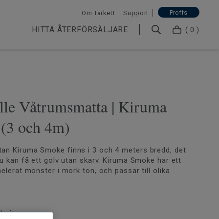
Proffs
Om Tarkett
Support
HITTA ÅTERFÖRSÄLJARE
( 0 )
lle Våtrumsmatta | Kiruma
(3 och 4m)
an Kiruma Smoke finns i 3 och 4 meters bredd, det
du kan få ett golv utan skarv. Kiruma Smoke har ett
elerat mönster i mörk ton, och passar till olika
lven är tåliga, mjuka och sköna att gå på med en
ruktion. Välj bland naturtrogna mönster i sten, betong
design