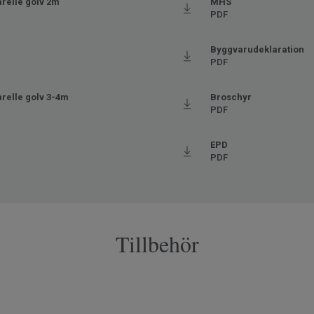
relle golv 2m
MHS
PDF
Byggvarudeklaration
PDF
relle golv 3-4m
Broschyr
PDF
EPD
PDF
Tillbehör