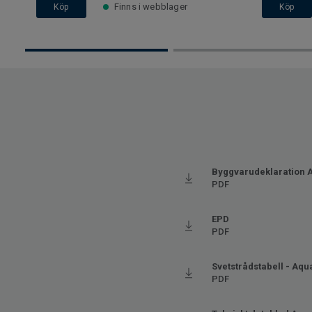
Finns i webblager
Köp
Köp
Byggvarudeklaration A
PDF
EPD
PDF
Svetstrådstabell - Aqu
PDF