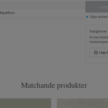
Lägg
Aquafloor
Säljs endast 
Varuprover
m
Du kan bestäl
Hanteringsavg
lationsspill
02-Y50R
Lägg t
ändning
pa
Matchande produkter
7018
g trafik
ax 27 °C)
litskikt