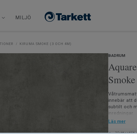
MILJÖ
TIONER
KIRUMA SMOKE (3 OCH 4M)
BADRUM
Aquare
Smoke 
Våtrumsmatt
innebär att 
subtilt och m
inredningar.
Läs mer
Aquarelle-go
stabil konst
Vattentät 