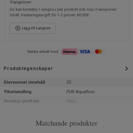
Varuprover
Du kan beställa 1 varuprov per produkt och max 2 varuprover
totalt. Hanteringsavgift för 1-2 prover: 80 SEK.
Lägg till varuprov
Betala enkelt med:
Produktegenskaper
Återvunnet innehåll
32
Ytbehandling
PUR Aquafloor
Struktur/yteffekt
Sten
Formattyp
Rulle
Total tjocklek
2 mm
Matchande produkter
Återvinningsbar
Installationsspill