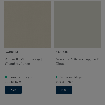
NCS färgkod
S 4502-Y
Läggningsriktning
Vådvändning
Tillverkad i
Europa
Totalvikt
3.1
SAP SKU #
25916015
Klassificering för kommersiell
33 Hög trafik
miljö
BADRUM
BADRUM
Golvvärme
Ja (max 27 °C)
Aquarelle Våtrumsvägg |
Aquarelle Våtrumsvägg | Soft
Tjocklek
0.55 slitskikt
Chambray Linen
Cloud
Bredd
300
Ftalatinnehåll
100% Ftalatfri
Finns i webblager
Finns i webblager
380 SEK/m²
380 SEK/m²
Köp
Köp