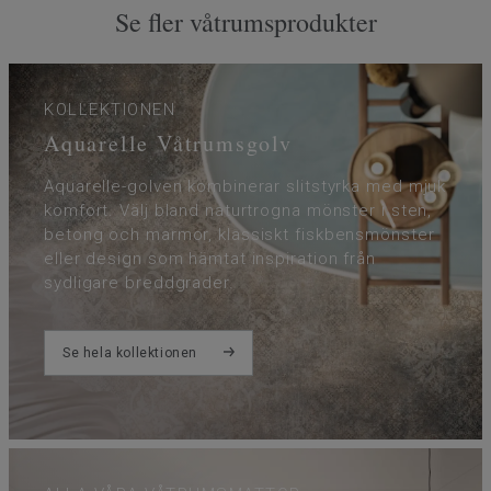
Se fler våtrumsprodukter
KOLLEKTIONEN
Aquarelle Våtrumsgolv
Aquarelle-golven kombinerar slitstyrka med mjuk
komfort. Välj bland naturtrogna mönster i sten,
betong och marmor, klassiskt fiskbensmönster
eller design som hämtat inspiration från
sydligare breddgrader.
Se hela kollektionen