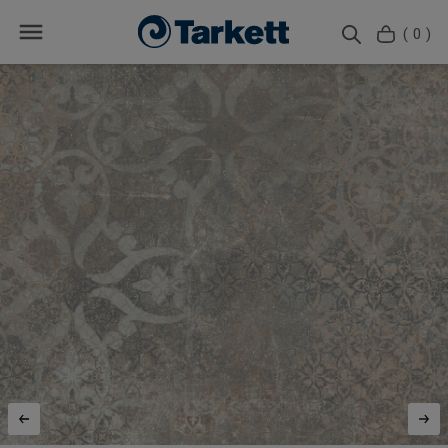
( 0 )