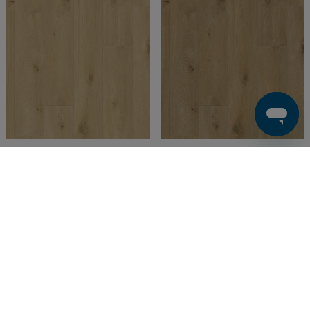
VINYLGOLV
VINYLGOLV
Iconik T-Extra | Nordic Oak
Iconik T-Extra | Nordic Oak
Light Brown
Dark Natural
Finns i webblager
Finns i webblager
380 SEK/m²
380 SEK/m²
Köp
Köp