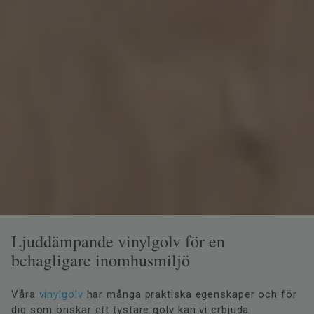
Ljuddämpande vinylgolv för en
behagligare inomhusmiljö
Våra
vinylgolv
har många praktiska egenskaper och för
dig som önskar ett tystare golv kan vi erbjuda