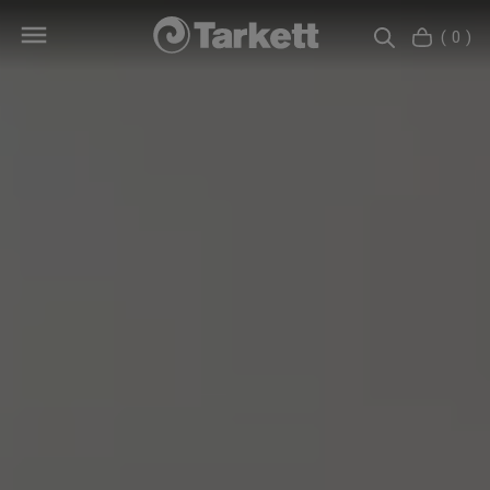
( 0 )