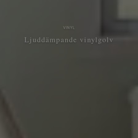
VINYL
Ljuddämpande vinylgolv