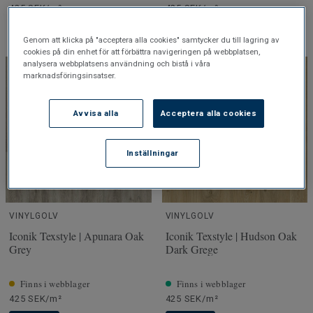
425 SEK/m²
425 SEK/m²
Köp
Köp
Genom att klicka på "acceptera alla cookies" samtycker du till lagring av
cookies på din enhet för att förbättra navigeringen på webbplatsen,
analysera webbplatsens användning och bistå i våra
marknadsföringsinsatser.
Avvisa alla
Acceptera alla cookies
Inställningar
VINYLGOLV
VINYLGOLV
Iconik Texstyle | Apunara Oak
Iconik Texstyle | Hudson Oak
Grey
Dark Grege
Finns i webblager
Finns i webblager
425 SEK/m²
425 SEK/m²