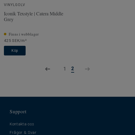
VINYLGOLV
Iconik Texstyle | Catera Middle
Grey
Finns i webblager
425 SEK/m²
Köp
2
1
Support
Kontakta oss
Frågor & Svar