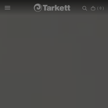
( 0 )