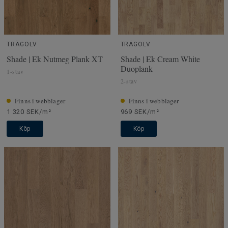
TRÄGOLV
TRÄGOLV
Shade | Ek Nutmeg Plank XT
Shade | Ek Cream White
Duoplank
1-stav
2-stav
Finns i webblager
Finns i webblager
1 320 SEK/m²
969 SEK/m²
Köp
Köp