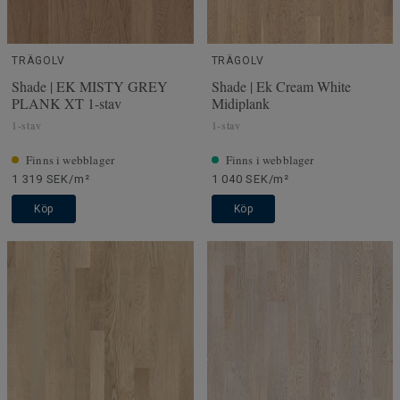
TRÄGOLV
TRÄGOLV
Shade | EK MISTY GREY
Shade | Ek Cream White
PLANK XT 1-stav
Midiplank
1-stav
1-stav
Finns i webblager
Finns i webblager
1 319 SEK/m²
1 040 SEK/m²
Köp
Köp