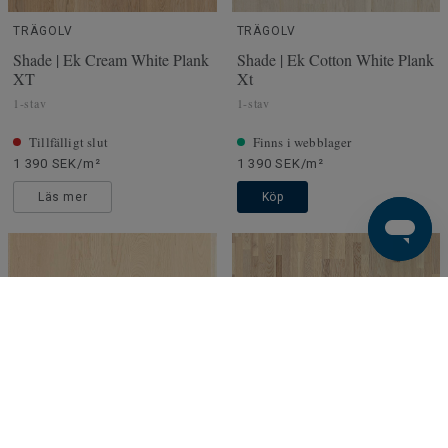
TRÄGOLV
TRÄGOLV
Shade | Ek Cream White Plank
Shade | Ek Cotton White Plank
XT
Xt
1-stav
1-stav
Tillfälligt slut
Finns i webblager
1 390 SEK/m²
1 390 SEK/m²
Läs mer
Köp