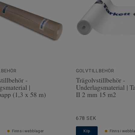
 cm
LBEHÖR
GOLVTILLBEHÖR
tillbehör -
Trägolvstillbehör -
gsmaterial |
Underlagsmaterial | T
app (1,3 x 58 m)
II 2 mm 15 m2
678 SEK
Finns i webblager
Finns i webbl
Köp