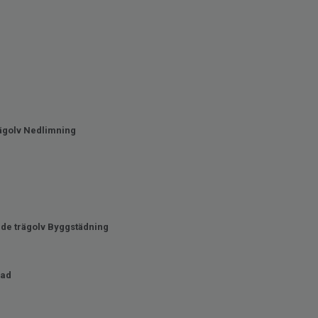
ägolv Nedlimning
de trägolv Byggstädning
lad