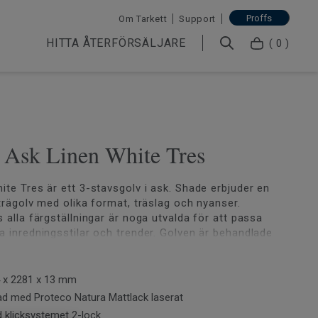
Proffs
Om Tarkett
Support
HITTA ÅTERFÖRSÄLJARE
( 0 )
| Ask Linen White Tres
ite Tres är ett 3-stavsgolv i ask. Shade erbjuder en
 trägolv med olika format, träslag och nyanser.
 alla färgställningar är noga utvalda för att passa
a inredningsstilar och trender. Golven är behandlade
 skydd mot vardagsslitage. Kollektionen är märkt
4 x 2281 x 13 mm
d med Proteco Natura Mattlack laserat
 klicksystemet 2-lock