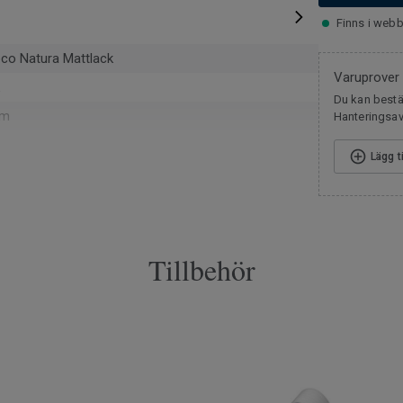
Finns i webb
co Natura Mattlack
Varuprover
Du kan bestäl
mm
Hanteringsavg
v
Lägg t
m² per paket
Tillbehör
009
1 cm
mm