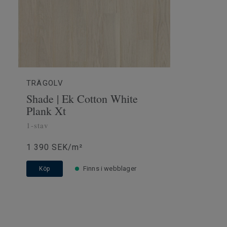
TRÄGOLV
Shade | Ek Cotton White
Plank Xt
1-stav
1 390 SEK/m²
Finns i webblager
Köp