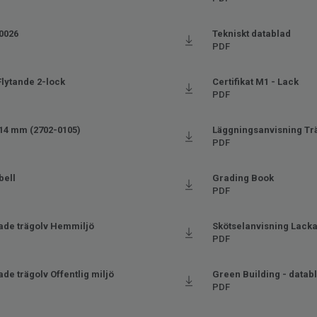
 0026
Tekniskt datablad
PDF
Flytande 2-lock
Certifikat M1 - Lack
PDF
14 mm (2702-0105)
Läggningsanvisning Tr
PDF
bell
Grading Book
PDF
ade trägolv Hemmiljö
Skötselanvisning Lacka
PDF
de trägolv Offentlig miljö
Green Building - datab
PDF