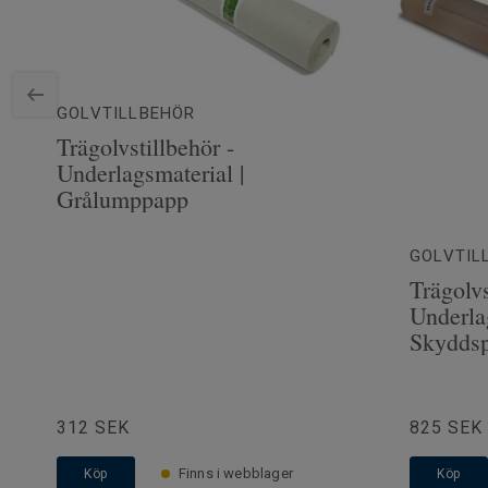
Bredd
19.4
GOLVTILLBEHÖR
Trägolvstillbehör -
Underlagsmaterial |
Grålumppapp
GOLVTIL
Trägolvs
Underla
Skyddsp
312 SEK
825 SEK
Finns i webblager
Köp
Köp