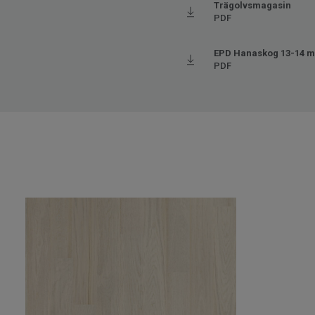
Trägolvsmagasin
PDF
EPD Hanaskog 13-14 
PDF