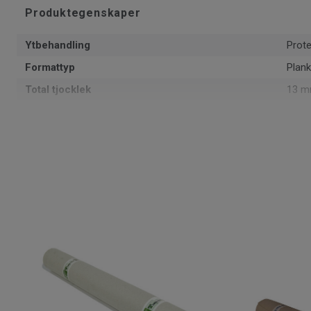
Produktegenskaper
Ytbehandling
Prote
Formattyp
Plank
Total tjocklek
13 
Mönster
3-sta
PEFC
Ja
Yta
2.66 
Artiklar per paket
6
Läggningsmetod
Klick
Artikelnummer
7969
Träslag
ASK
Längd
228.
Tjocklek slitskikt
2.5 