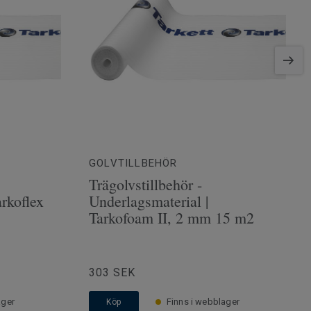
GOLVTILLBEHÖR
Trägolvstillbehör -
arkoflex
Underlagsmaterial |
Tarkofoam II, 2 mm 15 m2
303 SEK
ager
Finns i webblager
Köp