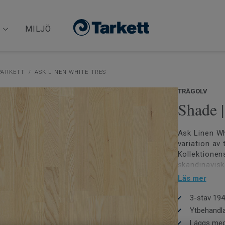
MILJÖ
PARKETT
ASK LINEN WHITE TRES
TRÄGOLV
Shade 
Ask Linen Wh
variation av
Kollektionens
skandinavisk
med lack för
Läs mer
med Svanen.
3-stav 19
Ytbehandla
Läggs med