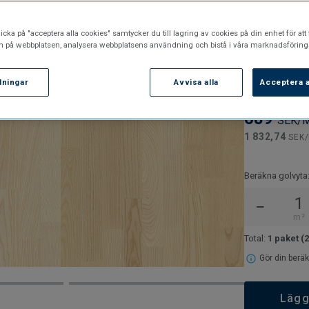
Omslipnin
Kan lägga
icka på "acceptera alla cookies" samtycker du till lagring av cookies på din enhet för att 
n på webbplatsen, analysera webbplatsens användning och bistå i våra marknadsförings
Artikelnummer:
llningar
Avvisa alla
7969009
Acceptera a
689
SEK/
1 832,74
SEK
Beräkna golvyta
−
m²
Total:
1 paket
(
Gör din beräk
Lägg