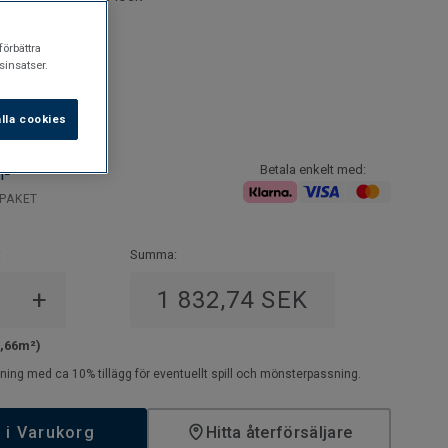
gsbart
s på golvvärme
förbättra
insatser.
lla cookies
Betala enkelt med:
M²
/PAKET
:
Summa:
+
1 832,74 SEK
2,66m²)
ning med ca 10% tillägg för eventuellt spill och mönsterpassning.
 i Varukorg
Hitta återförsäljare