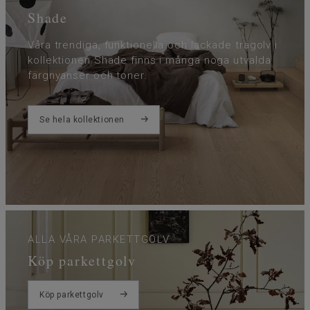
Shade
Våra trendiga, funktionella och lackade trägolv i
kollektionen Shade finns i många noga utvalda
färgnyanser och toner.
Se hela kollektionen
ALLA VÅRA PARKETTGOLV
Köp parkettgolv
Köp parkettgolv