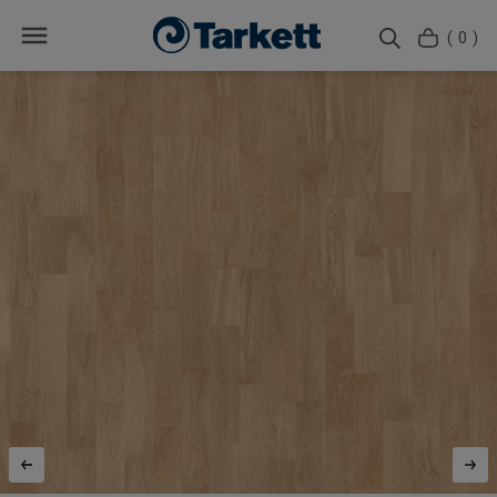
( 0 )