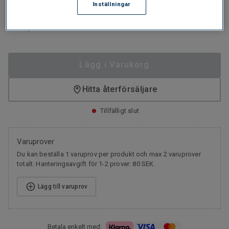
Inställningar
969
SEK/M²
2 577,54
SEK/PAKET
Lägg i Varukorg
Hitta återförsäljare
Tillfälligt slut
Varuprover
Du kan beställa 1 varuprov per produkt och max 2 varuprover
totalt. Hanteringsavgift för 1-2 prover: 80 SEK.
Lägg till varuprov
Betala enkelt med: