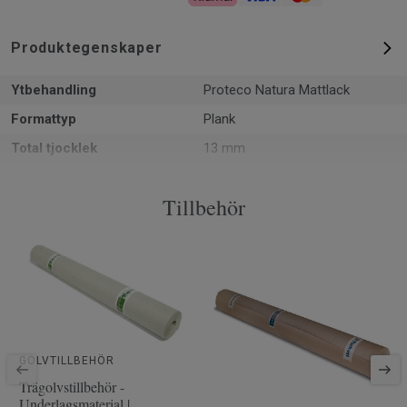
Produktegenskaper
Ytbehandling
Proteco Natura Mattlack
Formattyp
Plank
Total tjocklek
13 mm
Mönster
2-stav
Tillbehör
PEFC
Ja
Yta
2.66 m² per paket
Artiklar per paket
6
Läggningsmetod
Klick
Artikelnummer
8727009
Träslag
EK
GOLVTILLBEHÖR
Längd
228.1 cm
Trägolvstillbehör -
Underlagsmaterial |