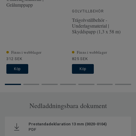
Tjocklek slitskikt
2.5 mm
Grålumppapp
Bredd
19.4 cm
GOLVTILLBEHÖR
Trägolvstillbehör -
Underlagsmaterial |
Skyddspapp (1,3 x 58 m)
Finns i webblager
Finns i webblager
312 SEK
825 SEK
Köp
Köp
Nedladdningsbara dokument
Prestandadeklaration 13 mm (0020-0104)
PDF