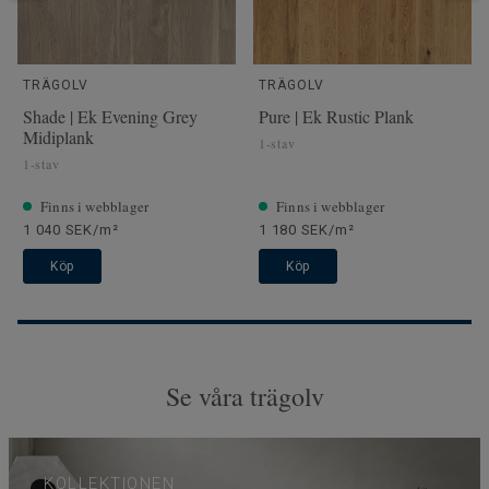
TRÄGOLV
TRÄGOLV
Shade | Ek Evening Grey
Pure | Ek Rustic Plank
Midiplank
1-stav
1-stav
Finns i webblager
Finns i webblager
1 040 SEK/m²
1 180 SEK/m²
Köp
Köp
Se våra trägolv
KOLLEKTIONEN