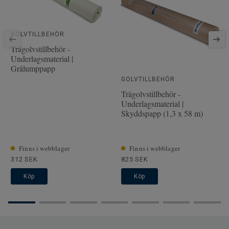
Artikelnummer
7877070
Fasade kanter
2-sidig minifas
GOLVTILLBEHÖR
Träslag
EK
Trägolvstillbehör -
Underlagsmaterial |
Längd
220 cm
Grålumppapp
Tjocklek slitskikt
3.5 mm
GOLVTILLBEHÖR
Trägolvstillbehör -
Bredd
19 cm
Underlagsmaterial |
Skyddspapp (1,3 x 58 m)
Finns i webblager
Finns i webblager
312 SEK
825 SEK
Köp
Köp