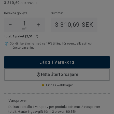
3 310,69
SEK/PAKET
Beräkna golvyta:
Summa:
−
+
3 310,69 SEK
m²
Total:
1 paket
(2,51m²)
Gör din beräkning med ca 10% tillägg för eventuellt spill och
mönsterpassning.
Lägg i Varukorg
Hitta återförsäljare
Finns i webblager
Varuprover
Du kan beställa 1 varuprov per produkt och max 2 varuprover
totalt. Hanteringsavgift för 1-2 prover: 80 SEK.