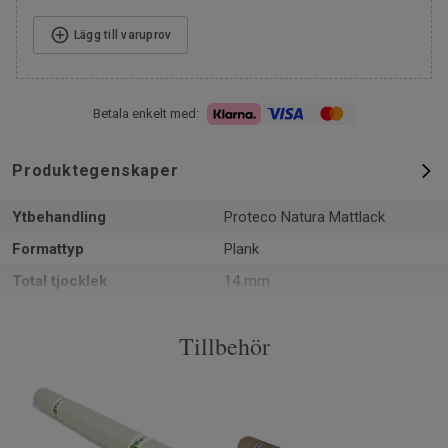
Lägg till varuprov
Betala enkelt med:
Produktegenskaper
Ytbehandling
Proteco Natura Mattlack
Formattyp
Plank
Total tjocklek
14 mm
Mönster
1-stav
Tillbehör
PEFC
Ja
Yta
2.51 m² per paket
Artiklar per paket
6
Läggningsmetod
Klick