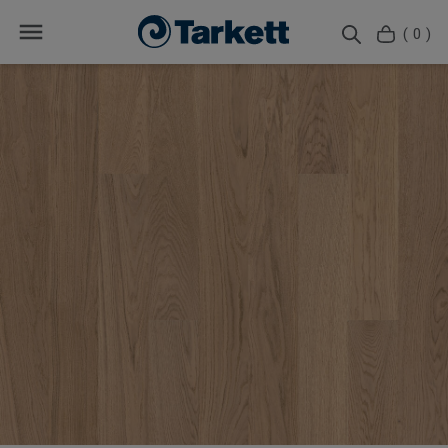
( 0 )