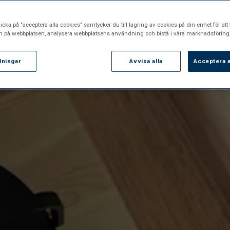
icka på "acceptera alla cookies" samtycker du till lagring av cookies på din enhet för att 
n på webbplatsen, analysera webbplatsens användning och bistå i våra marknadsförings
llningar
Avvisa alla
Acceptera a