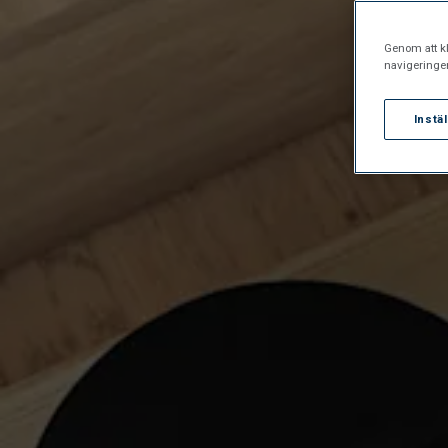
Genom att kl
navigeringe
Instä