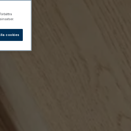
förbättra
insatser.
lla cookies