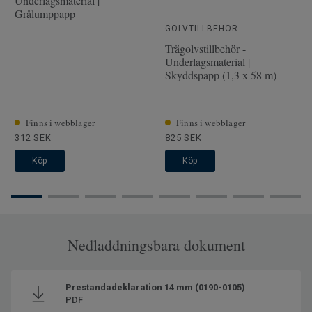
Underlagsmaterial |
Tjocklek slitskikt
3.5 mm
Grålumppapp
Bredd
19.2 cm
GOLVTILLBEHÖR
Trägolvstillbehör -
Underlagsmaterial |
Skyddspapp (1,3 x 58 m)
Finns i webblager
Finns i webblager
312 SEK
825 SEK
Köp
Köp
Nedladdningsbara dokument
Prestandadeklaration 14 mm (0190-0105)
PDF