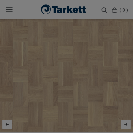
( 0 )