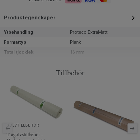
Produktegenskaper
Ytbehandling
Proteco ExtraMatt
Formattyp
Plank
Total tjocklek
16 mm
Mönster
Rutbräda
Tillbehör
PEFC
Ja
Yta
2.34 m² per paket
Artiklar per paket
6
Läggningsmetod
Klick
Artikelnummer
7806020
Träslag
EK
GOLVTILLBEHÖR
Längd
202.8 cm
Trägolvstillbehör -