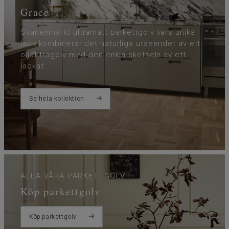
Grace
Svanenmärkt ultramatt parkettgolv vars unika
lack kombinerar det naturliga utseendet av ett
oljat trägolv med den enkla skötseln av ett
lackat.
Se hela kollektion
ALLA VÅRA PARKETTGOLV
Köp parkettgolv
Köp parkettgolv