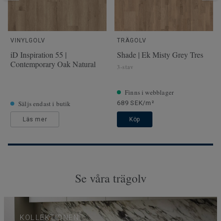
VINYLGOLV
TRÄGOLV
iD Inspiration 55 |
Shade | Ek Misty Grey Tres
Contemporary Oak Natural
3-stav
Finns i webblager
Säljs endast i butik
689 SEK/m²
Läs mer
Köp
Se våra trägolv
KOLLEKTIONEN