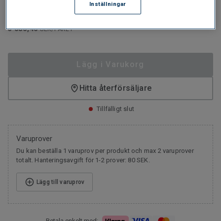
Inställningar
1 320
SEK/M²
3 086,46
SEK/PAKET
Lägg i Varukorg
Hitta återförsäljare
Tillfälligt slut
Varuprover
Du kan beställa 1 varuprov per produkt och max 2 varuprover
totalt. Hanteringsavgift för 1-2 prover: 80 SEK.
Lägg till varuprov
Betala enkelt med: