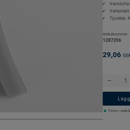
eftersom smuts
Varmlufts
finns i alla mö
Vattentätt
i ton med mat
Tjocklek:
Artikelnummer:
1287256
29,06
SE
−
Lägg
Finns i webb