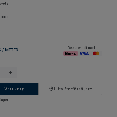
 inte fastnar i skarvarna mellan golven. Våra svetstrådar
svets
jliga färger. De kan framhäva, kontrastrera, dölja eller gå ton
erialen de sammanfogar.
 4 mm
Betala enkelt med:
K / METER
+
 i Varukorg
Hitta återförsäljare
lager