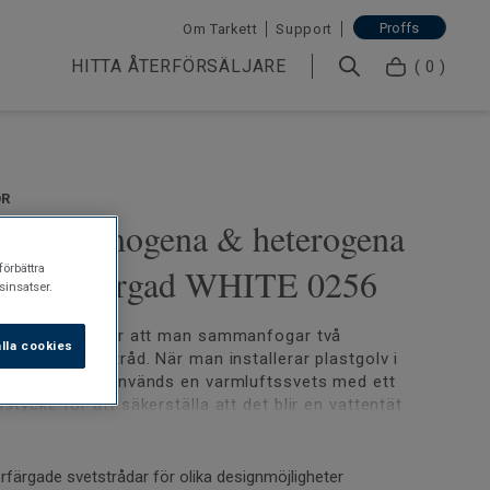
Proffs
Om Tarkett
Support
HITTA ÅTERFÖRSÄLJARE
( 0 )
ÖR
råd - Homogena & heterogena
förbättra
olv | Enfärgad WHITE 0256
insatser.
lastgolv innebär att man sammanfogar två
lla cookies
r med en svetstråd. När man installerar plastgolv i
våta utrymmen används en varmluftssvets med ett
stycke för att säkerställa att det blir en vattentät
ammanfogade med svetstråd är lätta att hålla rena
erfärgade svetstrådar för olika designmöjligheter