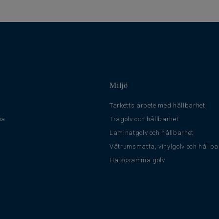
Miljö
Tarketts arbete med hållbarhet
ia
Trägolv och hållbarhet
Laminatgolv och hållbarhet
Våtrumsmatta, vinylgolv och hållba
Hälsosamma golv