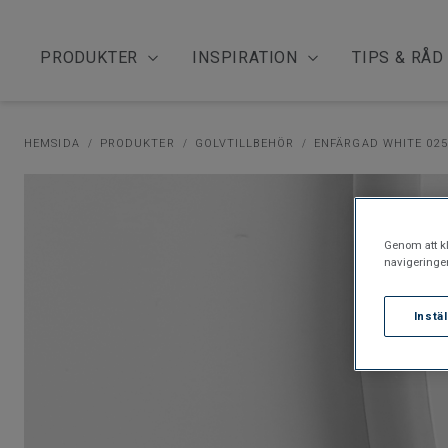
PRODUKTER
INSPIRATION
TIPS & RÅD
HEMSIDA
PRODUKTER
GOLVTILLBEHÖR
ENFÄRGAD WHITE 025
Genom att kl
navigeringe
Instä