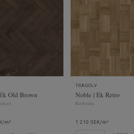
TRÄGOLV
 Ek Old Brown
Noble | Ek Retro
arkett
Rutbräda
K/m²
1 210 SEK/m²