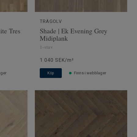
TRÄGOLV
te Tres
Shade | Ek Evening Grey
Midiplank
1-stav
1 040 SEK/m²
ager
Finns i webblager
Köp