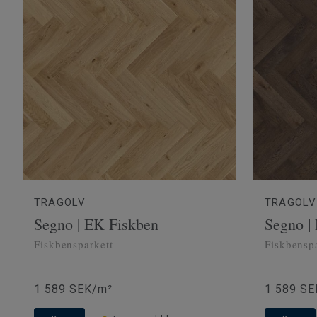
TRÄGOLV
TRÄGOLV
Segno | EK Fiskben
Segno |
Fiskbensparkett
Fiskbensp
1 589 SEK/m²
1 589 SE