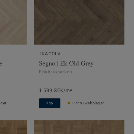
TRÄGOLV
e
Segno | Ek Old Grey
Fiskbensparkett
1 589 SEK/m²
ager
Finns i webblager
Köp