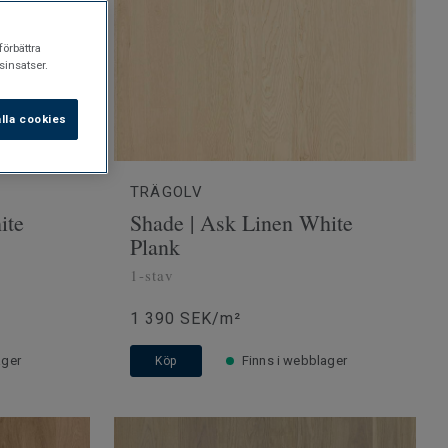
förbättra
insatser.
lla cookies
TRÄGOLV
ite
Shade | Ask Linen White
Plank
1-stav
1 390 SEK/m²
ager
Finns i webblager
Köp