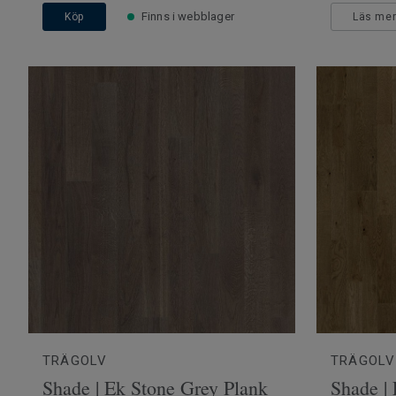
Finns i webblager
Köp
Läs me
TRÄGOLV
TRÄGOLV
Shade | Ek Stone Grey Plank
Shade | 