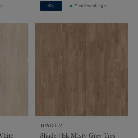
 slut
Finns i webblager
Köp
TRÄGOLV
White
Shade | Ek Misty Grey Tres