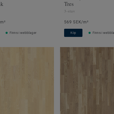
nk
Tres
3-stav
/m²
569 SEK/m²
Finns i webblager
Finns i webbl
Köp