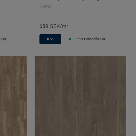
3-stav
689 SEK/m²
ager
Finns i webblager
Köp