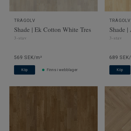
TRÄGOLV
TRÄGOLV
Shade | Ek Cotton White Tres
Shade |
3-stav
3-stav
569 SEK/m²
689 SEK
Finns i webblager
Köp
Köp