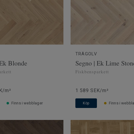
TRÄGOLV
 Ek Blonde
Segno | Ek Lime Ston
arkett
Fiskbensparkett
K/m²
1 589 SEK/m²
Finns i webblager
Finns i webbl
Köp