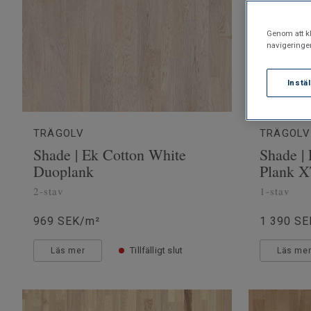
Genom att kl
navigeringe
Instä
TRÄGOLV
TRÄGOLV
Shade | Ek Cotton White
Shade |
Duoplank
Plank 
2-stav
1-stav
969 SEK/m²
1 390 SE
Tillfälligt slut
Läs mer
Läs me