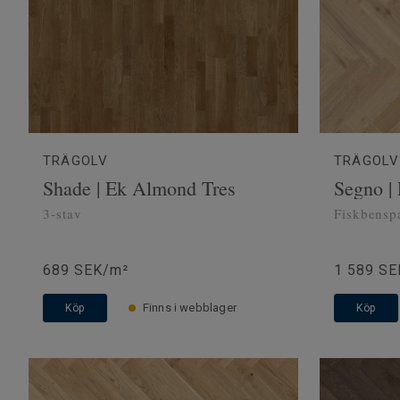
TRÄGOLV
TRÄGOLV
Shade | Ek Almond Tres
Segno |
3-stav
Fiskbensp
689 SEK/m²
1 589 SE
Finns i webblager
Köp
Köp