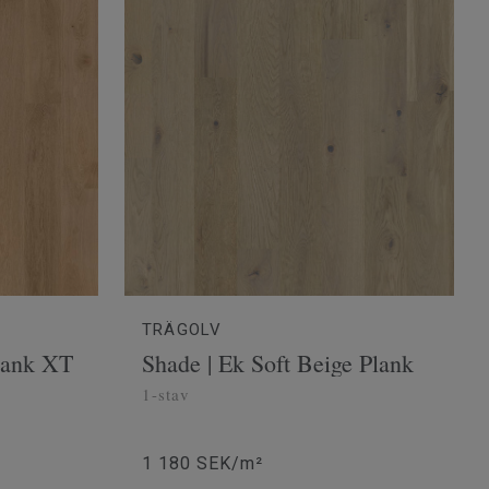
TRÄGOLV
lank XT
Shade | Ek Soft Beige Plank
1-stav
1 180 SEK/m²