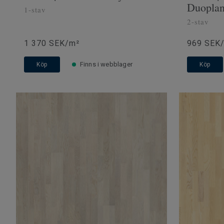
Duopla
1-stav
2-stav
1 370 SEK/m²
969 SEK
Finns i webblager
Köp
Köp