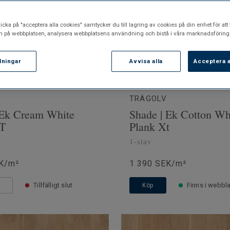
icka på "acceptera alla cookies" samtycker du till lagring av cookies på din enhet för att 
n på webbplatsen, analysera webbplatsens användning och bistå i våra marknadsförings
llningar
Avvisa alla
Acceptera a
TRÄGOLV
 Ek Cream White
Shade | Ek Cotton Wh
XT
Plank Xt
1-stav
K/m²
1 390 SEK/m²
Tillfälligt slut
Finns i webbl
r
Köp