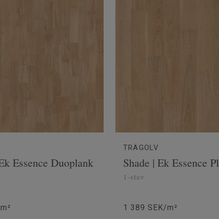
TRÄGOLV
 Ek Essence Duoplank
Shade | Ek Essence P
1-stav
/m²
1 389 SEK/m²