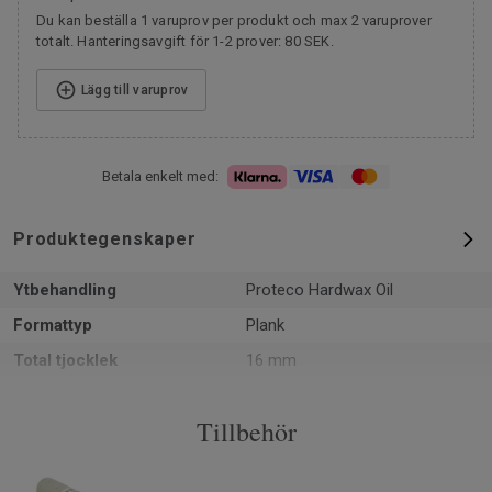
Du kan beställa 1 varuprov per produkt och max 2 varuprover
totalt. Hanteringsavgift för 1-2 prover: 80 SEK.
Lägg till varuprov
Betala enkelt med:
Produktegenskaper
Ytbehandling
Proteco Hardwax Oil
Formattyp
Plank
Total tjocklek
16 mm
Mönster
Rutbräda
Tillbehör
PEFC
Ja
Yta
2.34 m² per paket