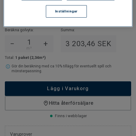
1 370
SEK/M²
Inställningar
3 203,46
SEK/PAKET
Beräkna golvyta:
Summa:
−
+
3 203,46 SEK
m²
Total:
1 paket
(2,34m²)
Gör din beräkning med ca 10% tillägg för eventuellt spill och
mönsterpassning.
Lägg i Varukorg
Hitta återförsäljare
Finns i webblager
Varuprover