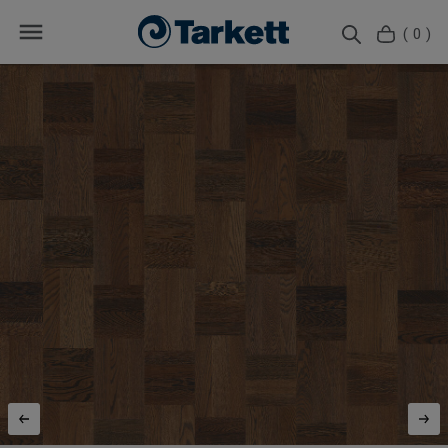
( 0 )