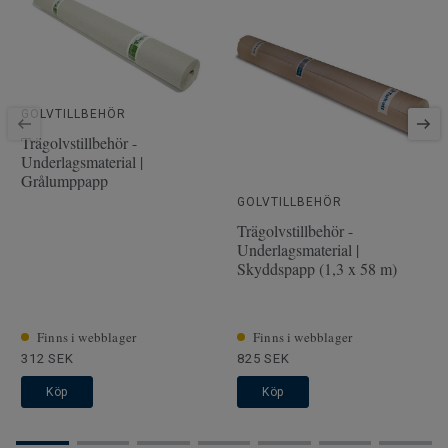
Artiklar per paket
6
Läggningsmetod
Klick
Artikelnummer
7806010
Träslag
EK
GOLVTILLBEHÖR
Längd
202.8 cm
Trägolvstillbehör -
Underlagsmaterial |
Tjocklek slitskikt
3.5 mm
Grålumppapp
Bredd
19.2 cm
GOLVTILLBEHÖR
Trägolvstillbehör -
Underlagsmaterial |
Skyddspapp (1,3 x 58 m)
Finns i webblager
Finns i webblager
312 SEK
825 SEK
Köp
Köp