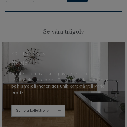
Se våra trägolv
KOLLEKTIONEN
Noble
Noble är en nytolkning av det klassiska
holländska mönstret. En varierande träriktning
och små olikheter ger unik karaktär till varje
bräda.
Se hela kollektionen