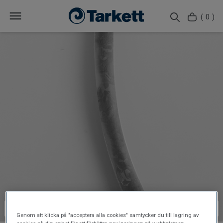
( 0 )
Genom att klicka på "acceptera alla cookies" samtycker du till lagring av