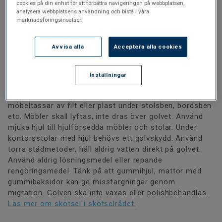
läggas i våtrum till skillnad från T-extra och Textyle.
cookies på din enhet för att förbättra navigeringen på webbplatsen,
analysera webbplatsens användning och bistå i våra
marknadsföringsinsatser.
Vinylgolv på rulle med textilbaksida som ger en
stegljudsdämpning på 19 dB och som både ökar
komfort och dämpar ljudnivån.
Avvisa alla
Acceptera alla cookies
Skötselråd
Inställningar
Grus och sand skadar golvytan. Använd därför alltid
möbeltassar av filt eller plast under stolsben, bordsben
etc. Möbler skall lyftas, inte dras över golvet. Använd
mjuka hjul till hjulförsedda möbler och stolar. Under
kontorsstolar med hjul behövs ett golvskydd. Använd
torra städmetoder, häll aldrig vatten direkt på golvet.
Använd aldrig lösningsmedel eller repande
rengöringsmedel. Tänk på att gummihjul, mattor med
gummibaksidor kan ge missfärgningar genom
migration. Golven ska inte vaxas eller polishbehandlas.
Läs mer om skötsel i skötselrådet.